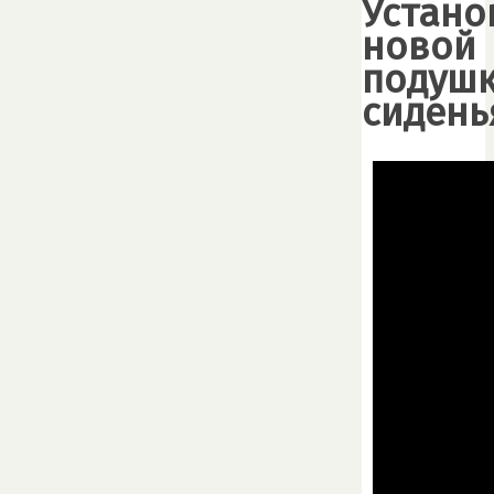
Устано
новой
подуш
сидень