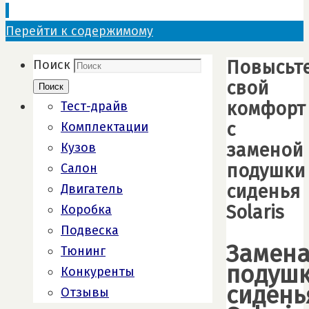
Перейти к содержимому
Повысьт
Поиск
свой
Поиск
комфорт
Тест-драйв
с
Комплектации
заменой
Кузов
подушки
Салон
сиденья
Двигатель
Solaris
Коробка
Подвеска
Замен
Тюнинг
подуш
Конкуренты
сидень
Отзывы