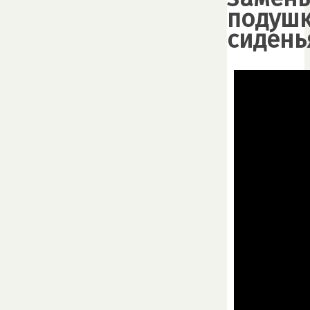
подуш
сидень