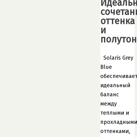
Идеаль
сочетан
оттенка
и
полуто
Solaris Grey
Blue
обеспечивае
идеальный
баланс
между
теплыми и
прохладным
оттенками,