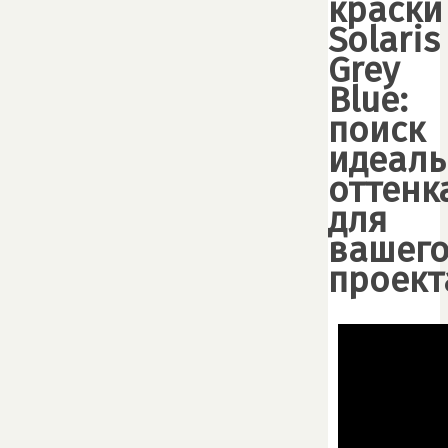
краски
Solaris
Grey
Blue:
поиск
идеаль
оттенк
для
вашег
проект