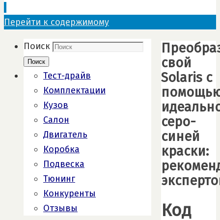
Перейти к содержимому
Преобра
Поиск
свой
Поиск
Solaris с
Тест-драйв
помощь
Комплектации
идеальн
Кузов
серо-
Салон
синей
Двигатель
краски:
Коробка
рекомен
Подвеска
эксперто
Тюнинг
Конкуренты
Код
Отзывы