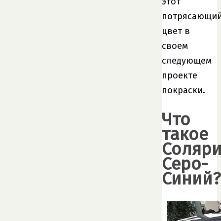
этот
потрясающи
цвет в
своем
следующем
проекте
покраски.
Что
такое
Соляри
Серо-
Синий?