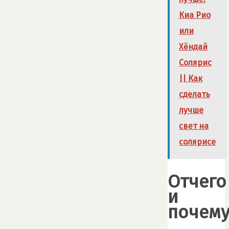
Киа Рио
или
Хёндай
Солярис
|| Как
сделать
лучше
свет на
солярисе
Отчего
и
почему