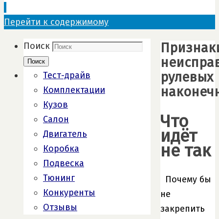
Перейти к содержимому
Признак
Поиск
неиспра
Поиск
рулевых
Тест-драйв
наконеч
Комплектации
Кузов
Что
Салон
идёт
Двигатель
не так
Коробка
Подвеска
Тюнинг
Почему бы
Конкуренты
не
Отзывы
закрепить