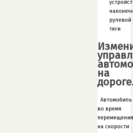
устройст
наконеч
рулевой
тяги
Измен
управл
автом
на
дороге
Автомобиль
во время
перемещени
на скорости