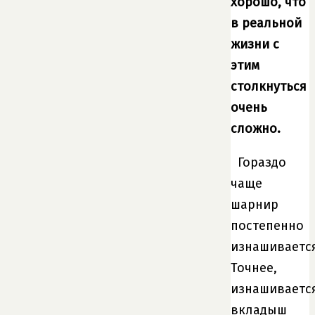
хорошо, что
в реальной
жизни с
этим
столкнуться
очень
сложно.
Гораздо
чаще
шарнир
постепенно
изнашивается
Точнее,
изнашиваетс
вкладыш