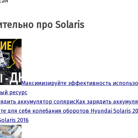
сан
тельно про Solaris
Максимизируйте эффективность использов
ый ресурс
Как зарядить аккумул
olaris 2016