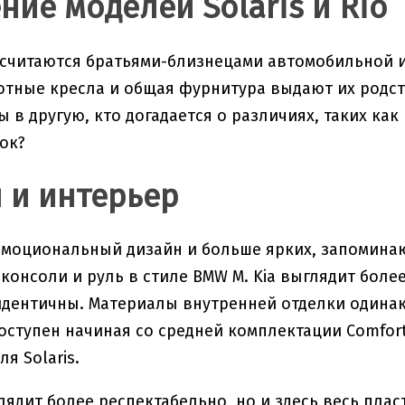
ние моделей Solaris и Rio
io считаются братьями-близнецами автомобильной 
отные кресла и общая фурнитура выдают их родст
 в другую, кто догадается о различиях, таких как
ок?
 и интерьер
 эмоциональный дизайн и больше ярких, запоминаю
консоли и руль в стиле BMW M. Kia выглядит более
дентичны. Материалы внутренней отделки одинак
оступен начиная со средней комплектации Comfort
я Solaris.
лядит более респектабельно, но и здесь весь пла