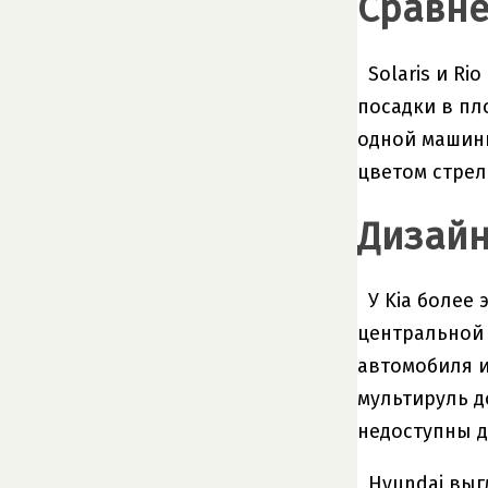
Сравне
Solaris и R
посадки в пл
одной машины
цветом стрел
Дизайн
У Kia более
центральной 
автомобиля и
мультируль д
недоступны дл
Hyundai выг