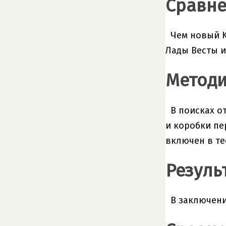
Сравне
Чем новый K
Лады Весты и
Методи
В поисках о
и коробки пе
включен в те
Резуль
В заключени