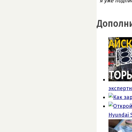
я уже подпи
Дополни
экспертн
Hyundai S