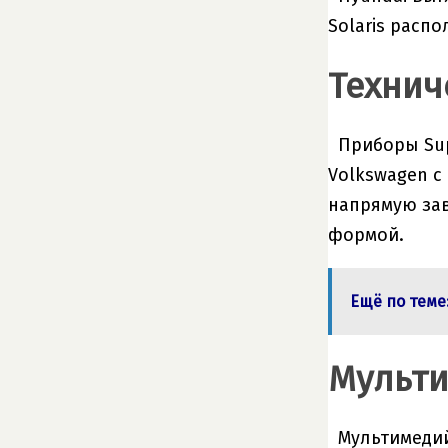
Solaris расп
Технич
Приборы Sup
Volkswagen с
напрямую зав
формой.
Ещё по теме
Мульти
Мультимеди