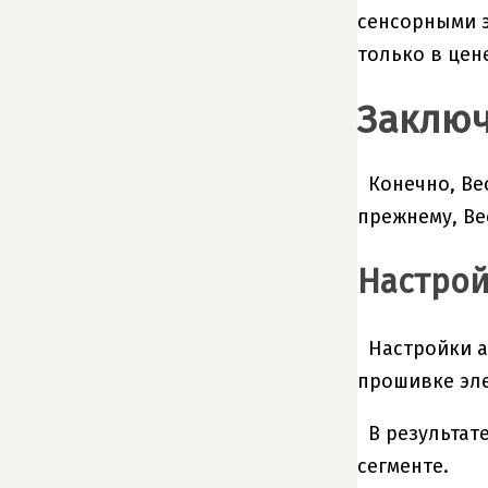
сенсорными э
только в цене
Заклю
Конечно, Ве
прежнему, Ве
Настрой
Настройки а
прошивке эле
В результат
сегменте.