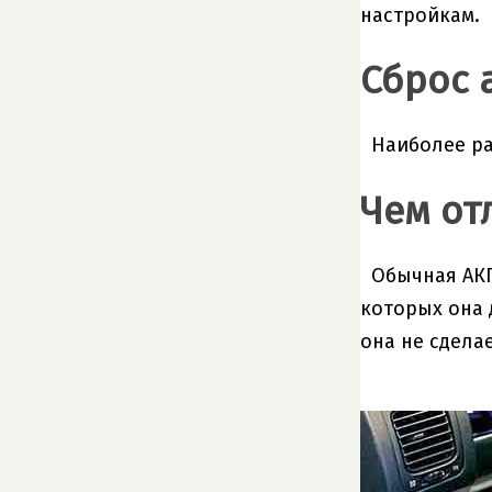
настройкам.
Сброс 
Наиболее ра
Чем от
Обычная АКП
которых она 
она не сдела