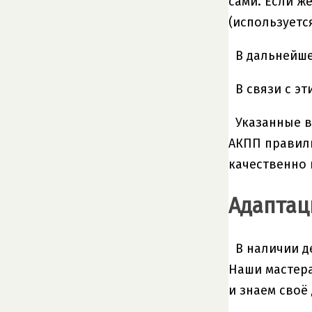
сами. Если ж
(используетс
В дальнейше
В связи с эт
Указанные в
АКПП правиль
качественно 
Адаптац
В наличии д
Наши мастера
и знаем своё 