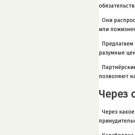
обязательств
Они распрос
или пожизнен
Предлагаем
разумные це
Партнёрские
позволяют на
Через 
Через какое
принудительн