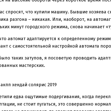
ас спросят, что купили машину. Бывшие хозяева с
ика разгона – никакая. Или, наоборот, на автомаг
ьких минут городского режима, снова начинает «т
 что автомат адаптируется к определенному режим
ант с самостоятельной настройкой автомата пор
 было таких затупов, я посоветую проводить адап
ованных мастерских.
етили едва ощутимые подергивания, когда перекл
птации, не стоит пугаться, это совершенно норм