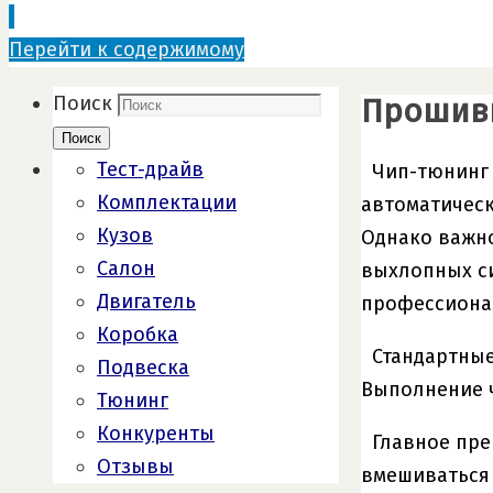
Перейти к содержимому
Прошивк
Поиск
Поиск
Тест-драйв
Чип-тюнинг 
Комплектации
автоматическ
Кузов
Однако важно
Салон
выхлопных си
Двигатель
профессионал
Коробка
Стандартные
Подвеска
Выполнение ч
Тюнинг
Конкуренты
Главное пре
Отзывы
вмешиваться 