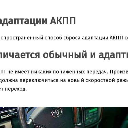
адаптации АКПП
спространенный способ сброса адаптации АКПП с
личается обычный и адап
П не имеет никаких пониженных передач. Произво
должна переключиться на новый скоростной режи
ет переход.