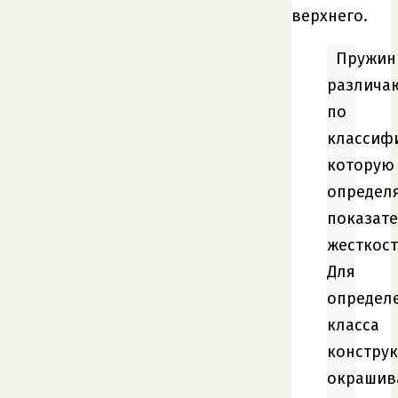
верхнего.
Пружи
различа
по
классиф
которую
определ
показат
жесткост
Для
определ
класса
констру
окрашив