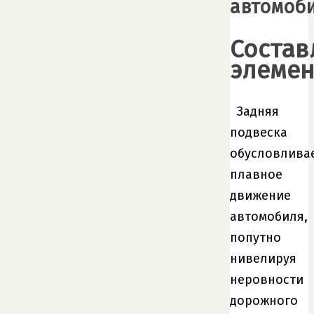
автомоб
Соста
элеме
Задняя
подвеска
обусловлива
плавное
движение
автомобиля,
попутно
нивелируя
неровности
дорожного