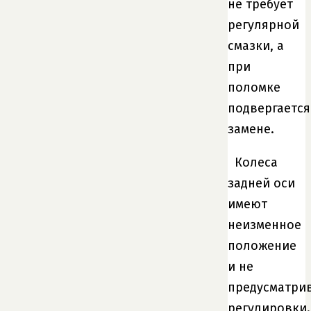
не требует
регулярной
смазки, а
при
поломке
подвергается
замене.
Колеса
задней оси
имеют
неизменное
положение
и не
предусматри
регулировки.