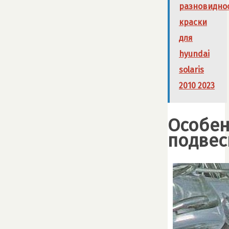
разновидно
краски
для
hyundai
solaris
2010 2023
Особен
подвес