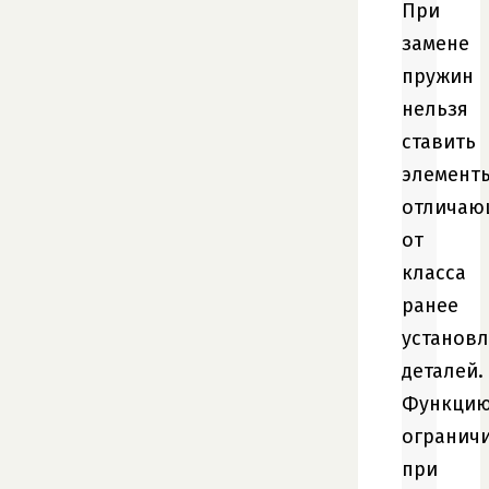
При
замене
пружин
нельзя
ставить
элемент
отличаю
от
класса
ранее
установ
деталей.
Функци
огранич
при