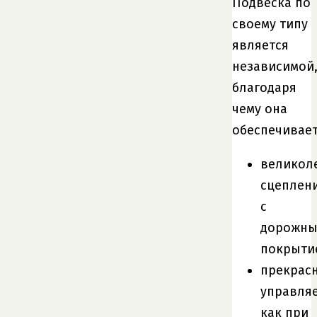
Подвеска по
своему типу
является
независимой
благодаря
чему она
обеспечивает
великол
сцеплен
с
дорожн
покрыти
прекрас
управля
как при