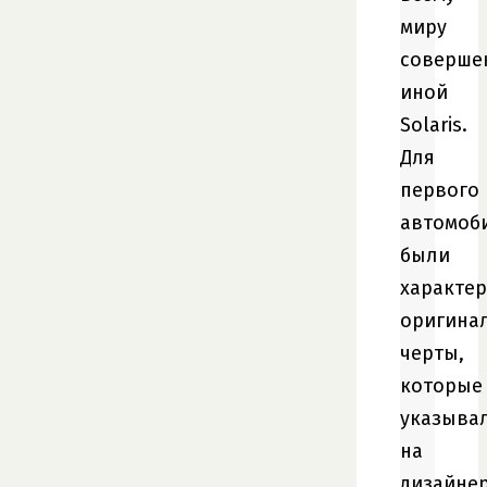
миру
соверше
иной
Solaris.
Для
первого
автомоб
были
характе
оригина
черты,
которые
указыва
на
дизайне