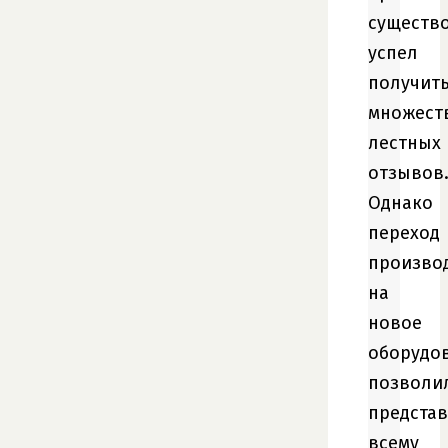
существ
успел
получит
множест
лестных
отзывов
Однако
переход
произво
на
новое
оборудо
позволи
представ
всему