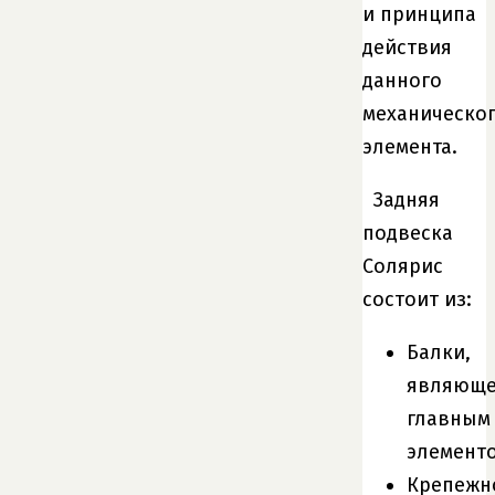
и принципа
действия
данного
механическо
элемента.
Задняя
подвеска
Солярис
состоит из:
Балки,
являюще
главным
элементо
Крепежн