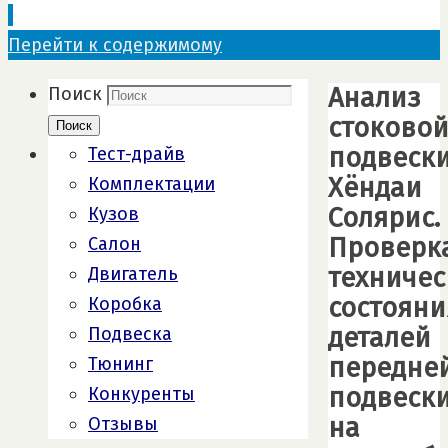
Перейти к содержимому
Анализ
Поиск
стоково
Поиск
подвеск
Тест-драйв
Хёндаи
Комплектации
Солярис.
Кузов
Проверк
Салон
техничес
Двигатель
состояни
Коробка
деталей
Подвеска
передне
Тюнинг
подвеск
Конкуренты
на
Отзывы