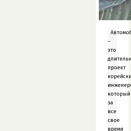
Автомо
–
это
длитель
проект
корейск
инженер
который
за
все
свое
время