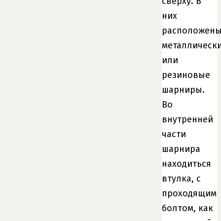
сверху. В
них
расположен
металлическ
или
резиновые
шарниры.
Во
внутренней
части
шарнира
находиться
втулка, с
проходящим
болтом, как