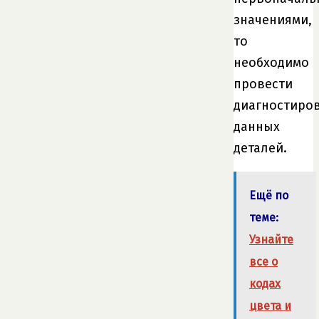
значениями,
то
необходимо
провести
диагностиро
данных
деталей.
Ещё по
теме:
Узнайте
все о
кодах
цвета и