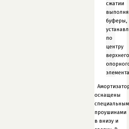
сжатии
выполн
буферы,
устанав
по
центру
верхнег
опорног
элемента
Амортизато
оснащены
специальны
проушинами
в внизу и