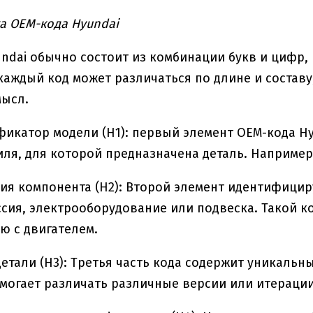
 OEM-кода Hyundai
ndai обычно состоит из комбинации букв и цифр
 каждый код может различаться по длине и соста
мысл.
икатор модели (H1): первый элемент OEM-кода H
ля, для которой предназначена деталь. Например,
ия компонента (H2): Второй элемент идентифицир
сия, электрооборудование или подвеска. Такой ко
ю с двигателем.
етали (H3): Третья часть кода содержит уникальн
могает различать различные версии или итераци