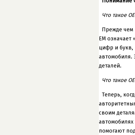
Понимание O
Что такое O
Прежде чем 
EM означает 
цифр и букв,
автомобиля. 
деталей.
Что такое O
Теперь, ког
авторитетны
своим деталя
автомобилях 
помогают под