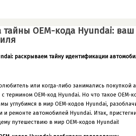
а тайны OEM-кода Hyundai: ва
биля
ndai: раскрываем тайну идентификации автомоби
олюбитель или когда-либо занимались покупкой 
 с термином OEM-код Hyundai. Но что такое OEM-к
е мы углубимся в мир OEM-кодов Hyundai, разоблач
 и ремонте автомобилей Hyundai. Итак, пристегни
ему путешествию в мир OEM-кодов Hyundai!