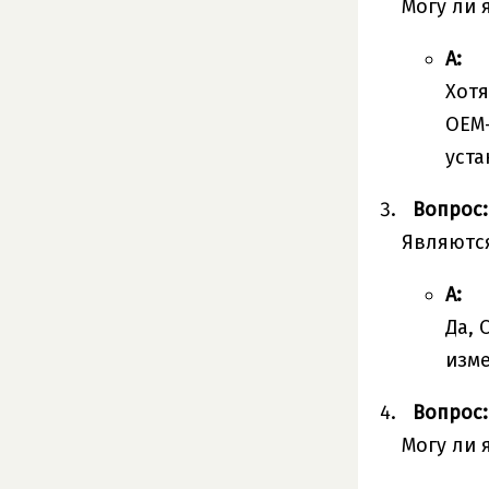
Могу ли 
А:
Хотя
OEM-
уста
Вопрос:
Являются
А:
Да, 
изме
Вопрос:
Могу ли 