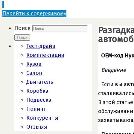
Перейти к содержимому
Разгадк
Поиск
автомо
Поиск
Тест-драйв
Комплектации
OEM-код Hyu
Кузов
Введение
Салон
Двигатель
Если вы авт
Коробка
сталкивались
Подвеска
В этой стать
Тюнинг
обслуживании
Конкуренты
захватывающ
Отзывы