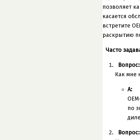
позволяет ка
касается обс
встретите OE
раскрытию по
Часто задав
Вопрос:
Как мне 
А:
OEM-
по э
диле
Вопрос: