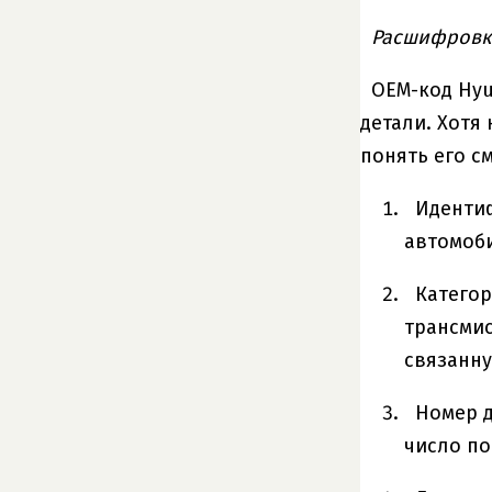
Расшифровка
OEM-код Hyu
детали. Хотя
понять его с
Идентиф
автомоби
Категор
трансмис
связанну
Номер д
число по