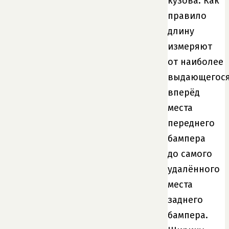
кузова. Как
правило
длину
измеряют
от наиболее
выдающегос
вперёд
места
переднего
бампера
до самого
удалённого
места
заднего
бампера.