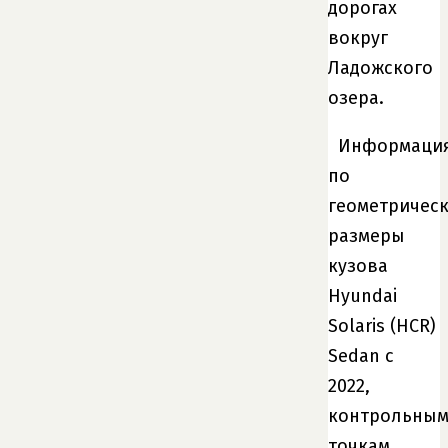
дорогах
вокруг
Ладожского
озера.
Информаци
по
геометричес
размеры
кузова
Hyundai
Solaris (HCR)
Sedan с
2022
,
контрольны
точкам,