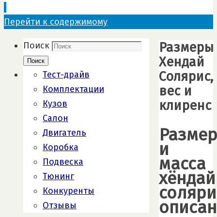
Перейти к содержимому
Размеры
Поиск
Хендай
Поиск
Солярис,
Тест-драйв
вес и
Комплектации
клиренс
Кузов
Салон
Разме
Двигатель
и
Коробка
масса
Подвеска
хёндай
Тюнинг
соляри
Конкуренты
описан
Отзывы