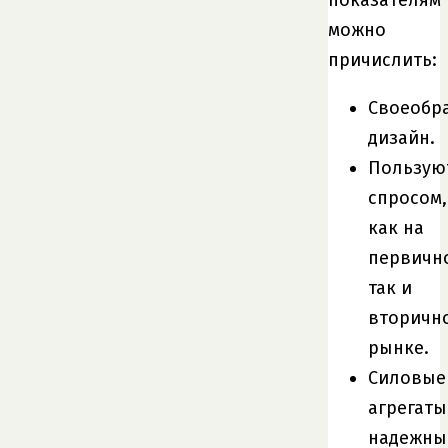
можно
причислить:
Своеобр
дизайн.
Пользую
спросом,
как на
первичн
так и
вторичн
рынке.
Силовые
агрегаты
надежны