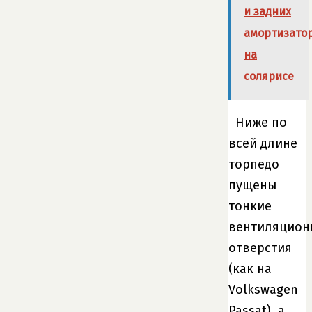
и задних
амортизато
на
солярисе
Ниже по
всей длине
торпедо
пущены
тонкие
вентиляцион
отверстия
(как на
Volkswagen
Passat), а