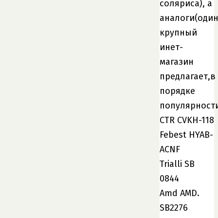
соляриса), а
аналоги(оди
крупный
инет-
магазин
предлагает,в
порядке
популярности
CTR CVKH-118
Febest HYAB-
ACNF
Trialli SB
0844
Amd AMD.
SB2276