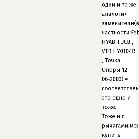
одни и те же
аналоги/
заменители(
частности:Fe
HYAB-TUCB ,
VTR HY0104R
, Точка
Опоры 12-
06-2083) =
соответстве
это одно и
тоже.
Тоже и с
рычагами:мо
купить