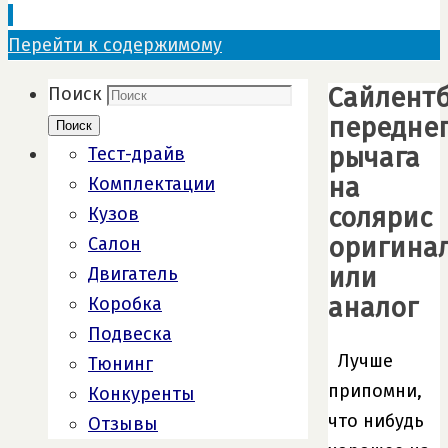
Перейти к содержимому
Сайлент
Поиск
передне
Поиск
рычага
Тест-драйв
на
Комплектации
солярис
Кузов
оригина
Салон
или
Двигатель
аналог
Коробка
Подвеска
Лучше
Тюнинг
припомни,
Конкуренты
что нибудь
Отзывы