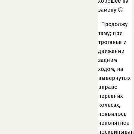
хорошее на
замену 🙂
Продолжу
тэму; при
троганье и
движении
задним
ходом, на
вывернутых
вправо
передних
колесах,
появилось
непонятное
поскрипыван