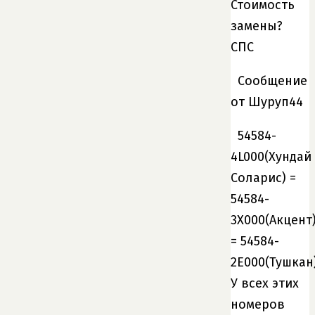
Стоимость
замены?
СПС
Сообщение
от Шуруп44
54584-
4L000(Хундай
Соларис) =
54584-
3X000(Акцент
= 54584-
2E000(Тушкан
У всех этих
номеров