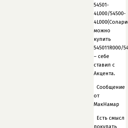
54501-
4L000/54500-
4L000(Солари
можно
купить
545011R000/5
– себе
ставил с
Акцента.
Сообщение
от
МакНамар
Есть смысл
покупать