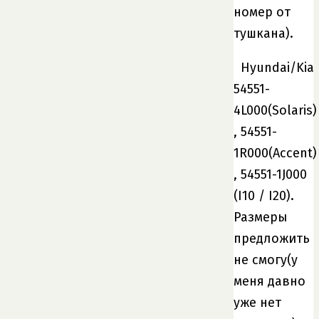
номер от
тушкана).
Hyundai/Kia
54551-
4L000(Solaris)
, 54551-
1R000(Accent)
, 54551-1J000
(I10 / I20).
Размеры
предложить
не смогу(у
меня давно
уже нет