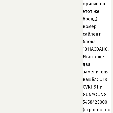
оригинале
этот же
бренд),
номер
сайлент
блока
1311ACDAH0.
Ивот ещё
два
заменителя
нашёл: CTR
CVKH91 и
GUNYOUNG
545842E000
(странно, но