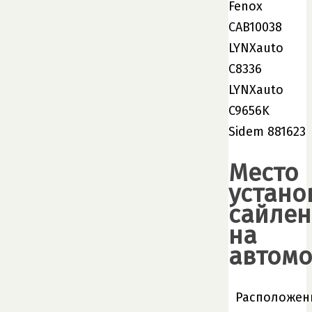
Fenox
CAB10038
LYNXauto
C8336
LYNXauto
C9656K
Sidem 881623
Место
устано
сайлен
на
автом
Расположен