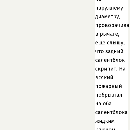
наружнему
диаметру,
проворачива
в рычаге,
еще слышу,
что задний
салентблок
скрипит. На
всякий
пожарный
побрызгал
на оба
салентблока
жидким
ключом,