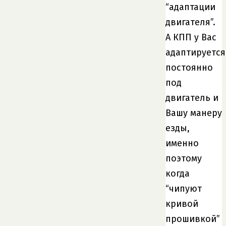
“адаптации
двигателя”.
А КПП у Вас
адаптируется
постоянно
под
двигатель и
Вашу манеру
езды,
именно
поэтому
когда
“чипуют
кривой
прошивкой”