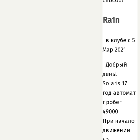
способ!
Ra1n
в клубе с 5
Мар 2021
Добрый
день!
Solaris 17
год автомат
пробег
49000
При начало
движении
на