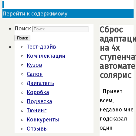
Перейти к содержимому
Сброс
Поиск
адаптац
Поиск
на 4х
Тест-драйв
ступенча
Комплектации
автомате
Кузов
солярис
Салон
Двигатель
Привет
Коробка
всем,
Подвеска
недавно мне
Тюнинг
подсказал
Конкуренты
один
Отзывы