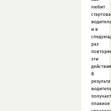
любит
стартова
водител
и в
следующ
раз
повторя
эти
действия
В
результа
водител
получае
плавное
управле