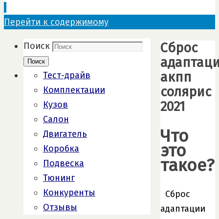
Перейти к содержимому
Сброс
Поиск
адаптац
Поиск
акпп
Тест-драйв
солярис
Комплектации
2021
Кузов
Салон
Что
Двигатель
это
Коробка
такое?
Подвеска
Тюнинг
Конкуренты
Сброс
Отзывы
адаптации