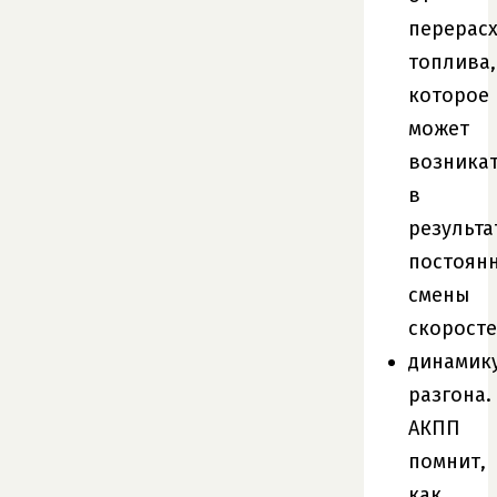
перерас
топлива,
которое
может
возника
в
результа
постоян
смены
скоросте
динамик
разгона.
АКПП
помнит,
как