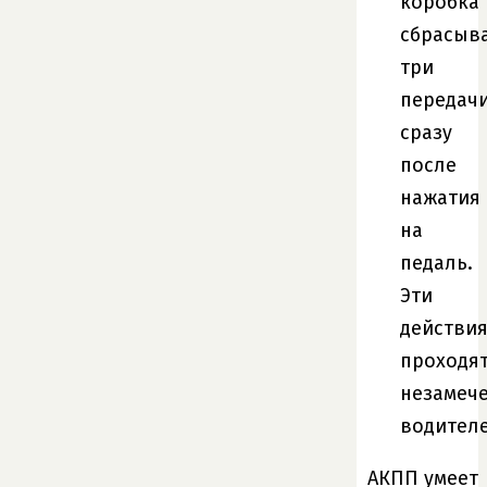
коробка
сбрасыв
три
передач
сразу
после
нажатия
на
педаль.
Эти
действи
проходя
незамеч
водителе
АКПП умеет