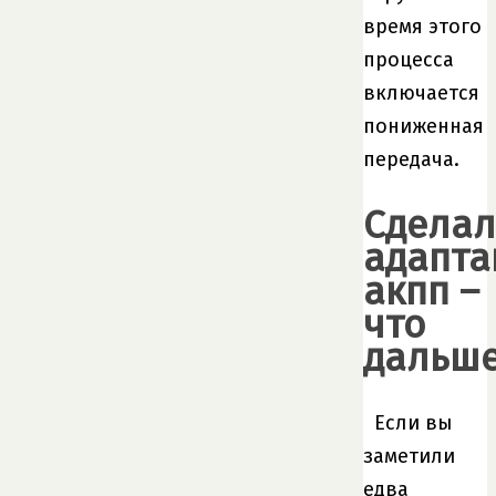
время этого
процесса
включается
пониженная
передача.
Сдела
адапт
акпп –
что
дальш
Если вы
заметили
едва