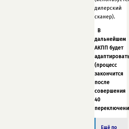
дилерский
сканер).
В
дальнейшем
АКПП будет
адаптироват
(процесс
закончится
после
совершения
40
переключени
Ещё по