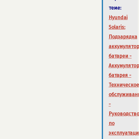
теме:
Hyundai
Solaris:
Подзарядка
аккумулято
батареи -
Аккумулято
батарея -
Техническое
обслуживан
-
Руководств
по
эксплуатац