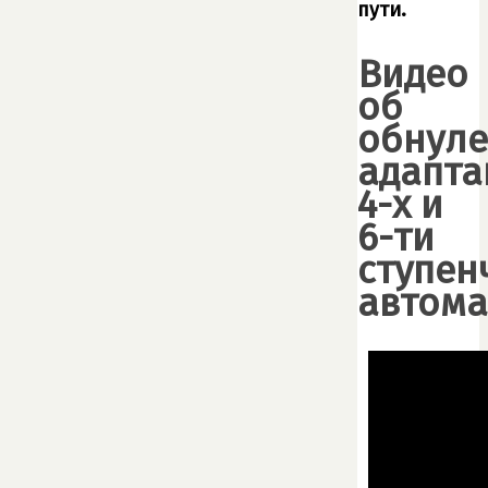
пути.
Видео
об
обнул
адапта
4-х и
6-ти
ступен
автома