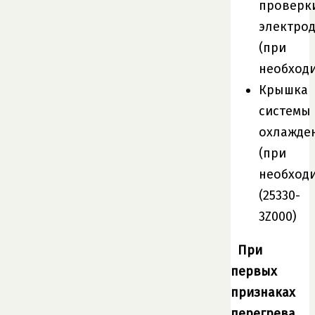
проверк
электрод
(при
необход
Крышка
системы
охлажде
(при
необход
(25330-
3Z000)
При
первых
признаках
перегрева,