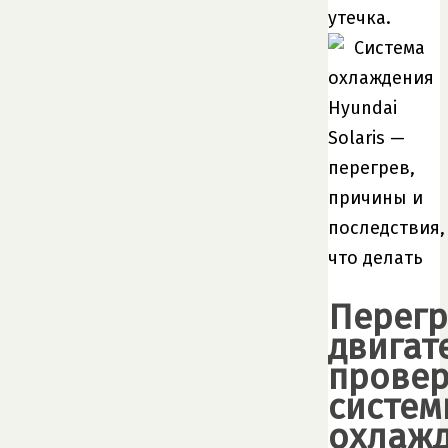
утечка.
Перегр
двигат
провер
систем
охлаж