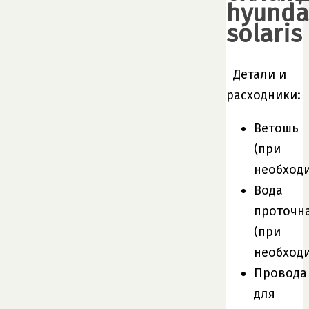
hyunda
solaris
Детали и
расходники:
Ветошь
(при
необход
Вода
проточн
(при
необход
Провода
для