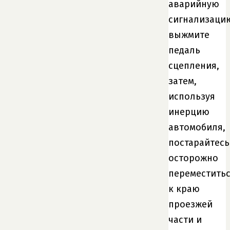
аварийную
сигнализаци
выжмите
педаль
сцепления,
затем,
используя
инерцию
автомобиля,
постарайтесь
осторожно
переместить
к краю
проезжей
части и