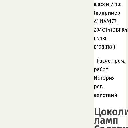
шасси и т.д
(например
А111АА177,
Z94CT41DBFR4
LN130-
0128818 )
Расчет рем.
работ
История
рег.
действий
Цокол
ламп