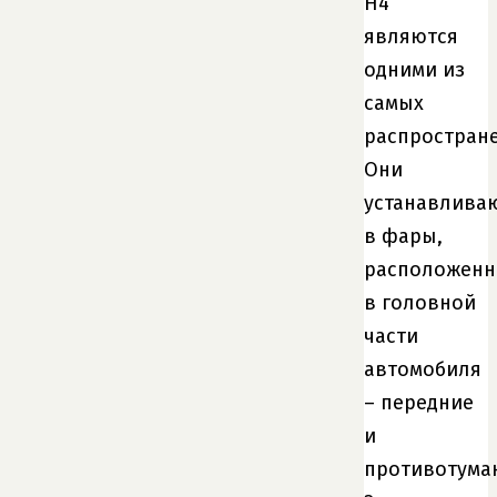
H4
являются
одними из
самых
распростран
Они
устанавлива
в фары,
расположен
в головной
части
автомобиля
– передние
и
противотума