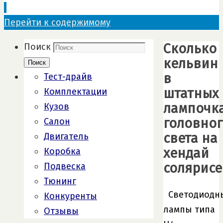
Перейти к содержимому
Сколько
Поиск
кельвин
Поиск
в
Тест-драйв
штатных
Комплектации
лампочк
Кузов
головног
Салон
света на
Двигатель
хендай
Коробка
солярисе
Подвеска
Тюнинг
Светодиодн
Конкуренты
лампы типа
Отзывы