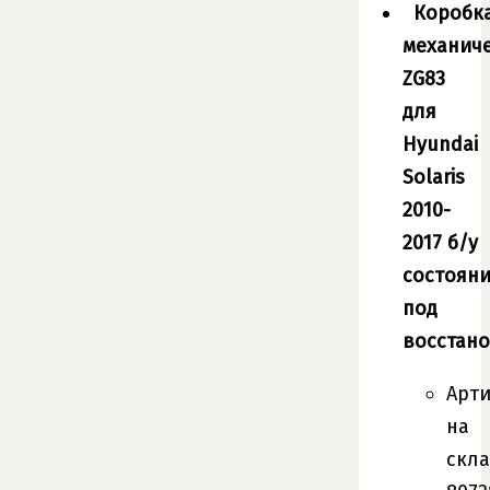
Коробк
механич
ZG83
для
Hyundai
Solaris
2010-
2017 б/у
состоян
под
восстан
Арт
на
скла