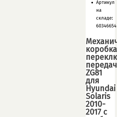
Артикул
на
складе:
60346654
Механи
коробка
перекл
передач
ZG81
для
Hyundai
Solaris
2010-
2017 с