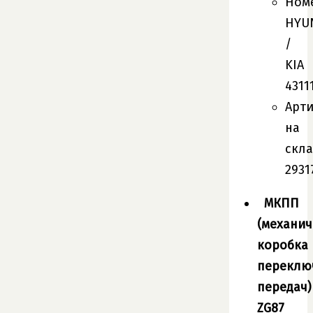
Ном
HYU
/
KIA
4311
Арт
на
скла
2931
МКПП
(механич
коробка
переклю
передач)
ZG87