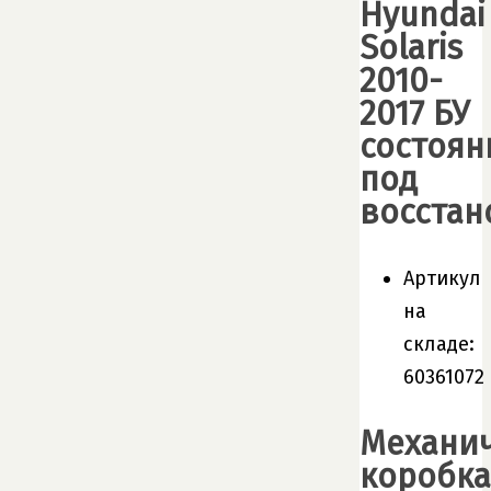
Hyundai
Solaris
2010-
2017 БУ
состоян
под
восстан
Артикул
на
складе:
60361072
Механи
коробка