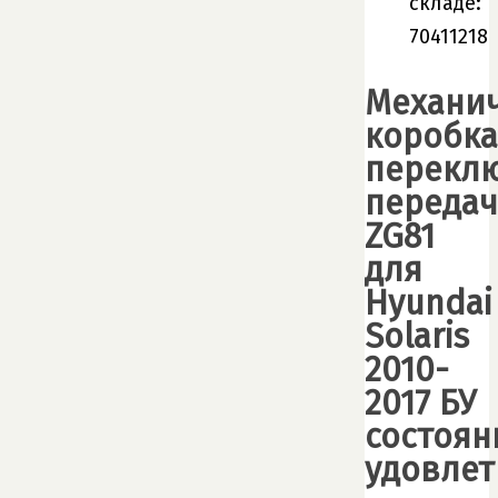
складе:
70411218
Механи
коробка
перекл
передач
ZG81
для
Hyundai
Solaris
2010-
2017 БУ
состоян
удовлет