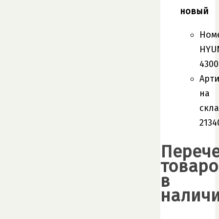
новый
Ном
HYU
4300
Арт
на
скла
2134
Переч
товаро
в
наличи