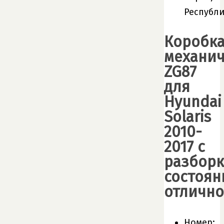
Республ
Коробк
механич
ZG87
для
Hyundai
Solaris
2010-
2017 с
разбор
состоян
отлично
Номер: