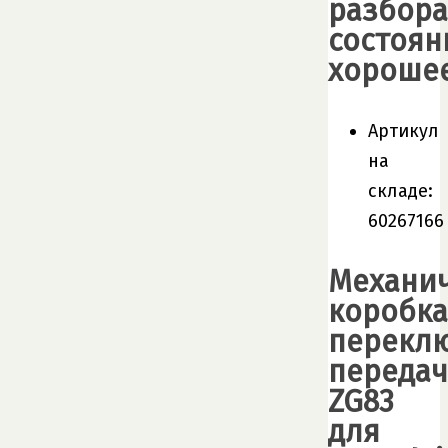
разбора
состоян
хороше
Артикул
на
складе:
60267166
Механи
коробка
перекл
передач
ZG83
для