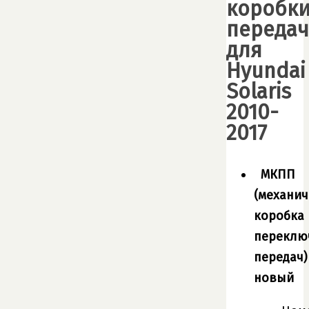
коробк
передач
для
Hyundai
Solaris
2010-
2017
МКПП
(механич
коробка
переклю
передач)
новый