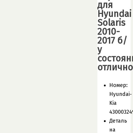
для
Hyundai
Solaris
2010-
2017 б/
у
состоян
отлично
Номер:
Hyundai-
Kia
43000324
Деталь
на