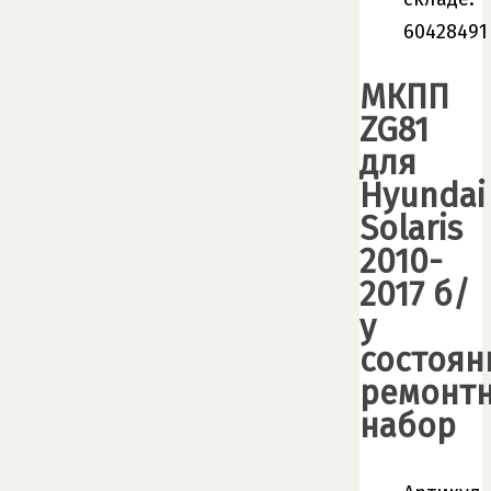
60428491
МКПП
ZG81
для
Hyundai
Solaris
2010-
2017 б/
у
состоян
ремонт
набор