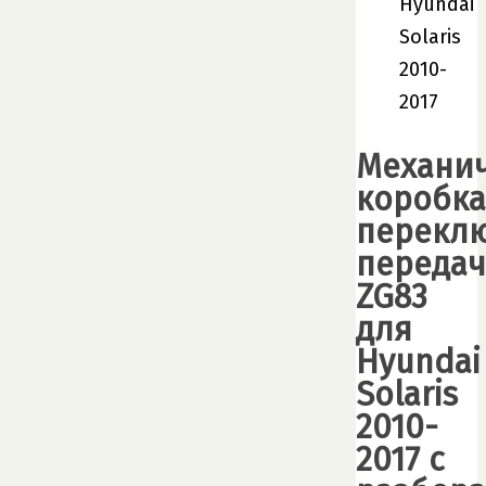
Hyundai
Solaris
2010-
2017
Механи
коробка
перекл
передач
ZG83
для
Hyundai
Solaris
2010-
2017 с