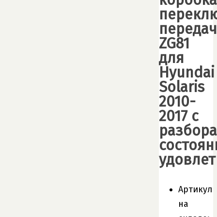
коробка
перекл
передач
ZG81
для
Hyundai
Solaris
2010-
2017 с
разбора
состоян
удовлет
Артикул
на