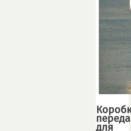
Короб
переда
для