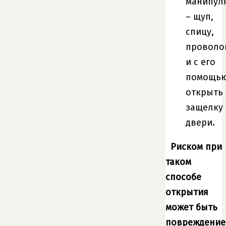
манипул
– щуп,
спицу,
проволо
и с его
помощь
открыть
защелку
двери.
Риском при
таком
способе
открытия
может быть
повреждение