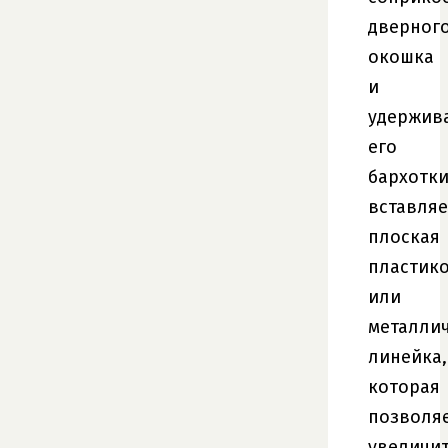
дверног
окошка
и
удержив
его
бархотк
вставляе
плоская
пластик
или
металли
линейка,
которая
позволя
увеличи