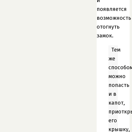
и
появляется
возможность
отогнуть
замок.
Тем
же
способо
можно
попасть
и в
капот,
приоткр
его
крышку,