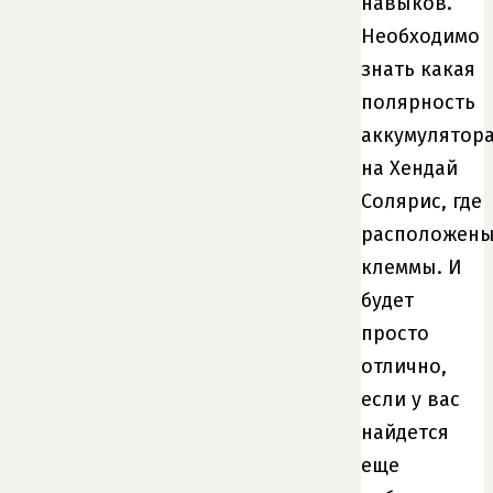
навыков.
Необходимо
знать какая
полярность
аккумулятор
на Хендай
Солярис, где
расположен
клеммы. И
будет
просто
отлично,
если у вас
найдется
еще