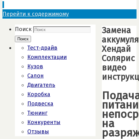
Перейти к содержимому
Замена
Поиск
аккумуля
Поиск
Хендай
Тест-драйв
Солярис
Комплектации
видео
Кузов
инструк
Салон
Двигатель
Подач
Коробка
питани
Подвеска
непоср
Тюнинг
на
Конкуренты
разря
Отзывы