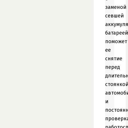
заменой
севшей
аккумул
батареей
поможет
ее
снятие
перед
длитель
стоянко
автомоб
и
постоян
проверк
работос