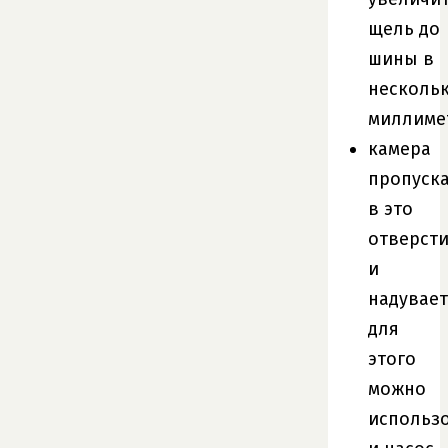
щель до
шины в
несколь
миллиме
камера
пропуска
в это
отверст
и
надувает
для
этого
можно
использ