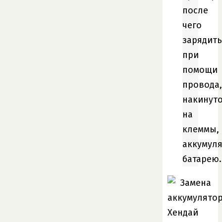
после
чего
зарядить
при
помощи
провода,
накинут
на
клеммы,
аккумул
батарею.