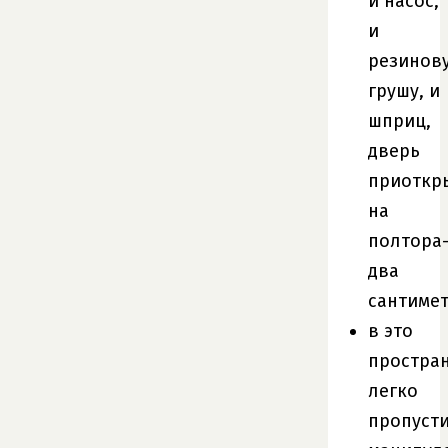
и насос,
и
резинов
грушу, и
шприц,
дверь
приоткр
на
полтора
два
сантимет
в это
простра
легко
пропуст