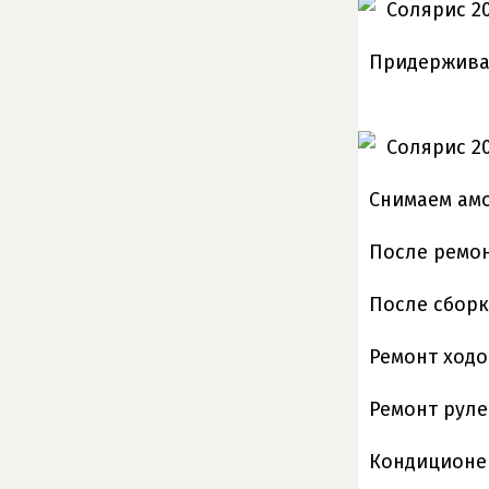
Придерживая
Снимаем амо
После ремон
После сборк
Ремонт ходо
Ремонт рул
Кондиционе