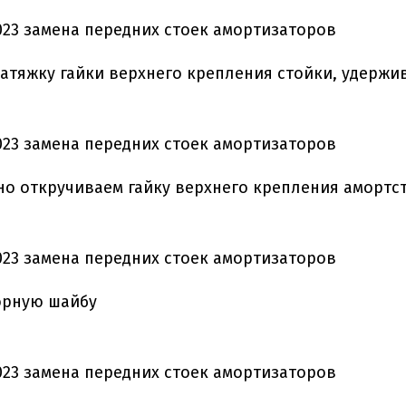
атяжку гайки верхнего крепления стойки, удерж
о откручиваем гайку верхнего крепления амортс
орную шайбу