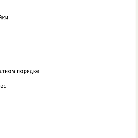
йки
атном порядке
лес