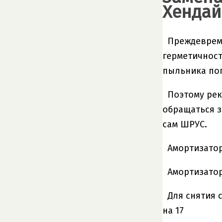
Хендай
Преждевреме
герметичност
пыльника поп
Поэтому рек
обращаться з
сам ШРУС.
Амортизатор
Амортизатор
Для снятия 
на 17