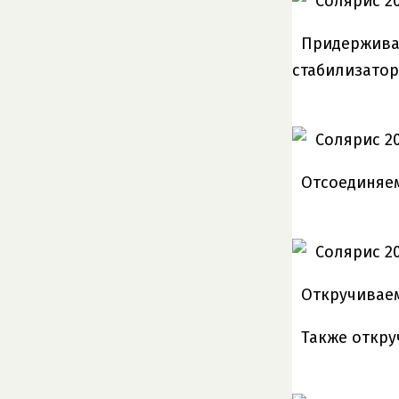
Придерживая
стабилизатор
Отсоединяе
Откручиваем
Также откру