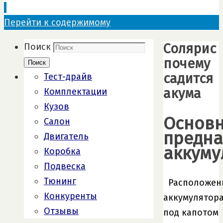
Перейти к содержимому
Солярис
Поиск
почему
Поиск
садится
Тест-драйв
акума
Комплектации
Кузов
Основ
Салон
предна
Двигатель
аккуму
Коробка
Подвеска
Тюнинг
Расположен
Конкуренты
аккумулятор
Отзывы
под капотом