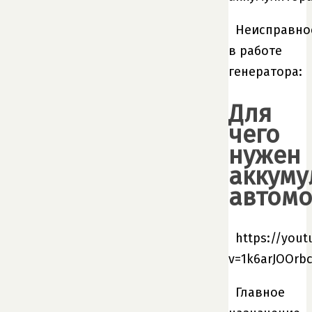
Неисправно
в работе
генератора:
Для
чего
нужен
аккуму
автом
https://you
v=1k6arJOOrb
Главное