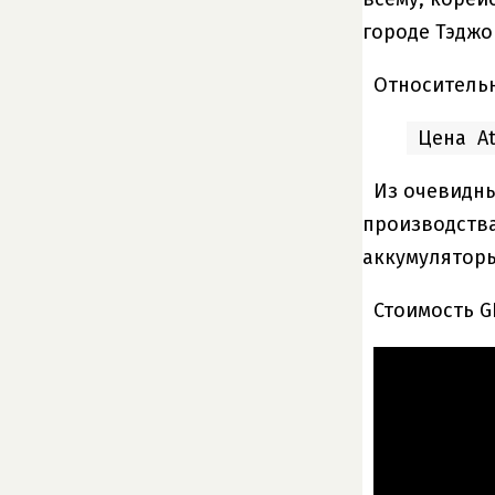
городе
Тэджо
Относительн
Цена At
Из очевидны
производства
аккумуляторы 
Стоимость G