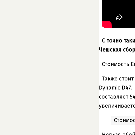
С точно так
Чешская сбор
Стоимость E
Также стоит
Dynamic D47.
составляет 5
увеличиваетс
Стоимос
Нельзя обой