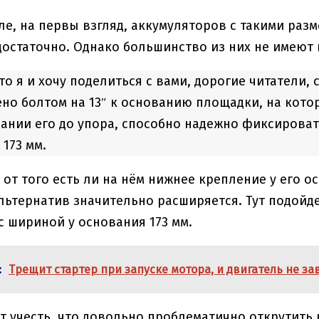
ле, на первы взгляд, аккумуляторов с такими ра
остаточно. Однако большинство из них не имеют
 то я и хочу поделиться с вами, дорогие читатели
но болтом на 13″ к основанию площадки, на кото
ании его до упора, способно надежно фиксироват
173 мм.
 от того есть ли на нём нижнее крепление у его о
ьтернатив значительно расширяется. Тут подойдет 
с шириной у основания 173 мм.
:
Трещит стартер при запуске мотора, и двигатель не за
т учесть, что довольно проблематично открутить