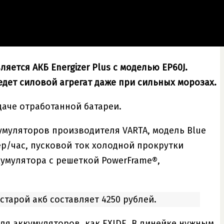
ется АКБ Energizer Plus с моделью EP60J.
ведет силовой агрегат даже при сильных морозах.
сдаче отработанной батареи.
умуляторов производителя VARTA, модель Blue
ер/час, пусковой ток холодной прокрутки
кумулятора с решеткой PowerFrame®,
 старой акб составляет 4250 рублей.
ля аккумуляторов, как EXIDE. В линейке нужным