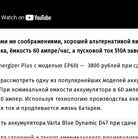
ими же соображениями, хорошей альтернативой явля
ка, ёмкость 60 ампре/час, а пусковой ток 510А за
nergizer Plus с моделью EP60J — 3800 рублей при 
 рассмотреть одну из популярнейших моделей акк
 При номинальной емкости аккумулятора в 60 амп
40 ампер. Используя технологию производства ак
я ток и продлевается жизнь батареи.
ть аккумулятора Varta Blue Dynamic D47 при сдаче
ти стороной и такого американского производите