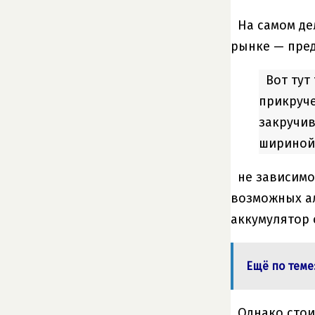
На самом де
рынке — пред
Вот тут
прикруче
закручив
шириной 
не зависимо
возможных ал
аккумулятор 
Ещё по теме
Однако стои