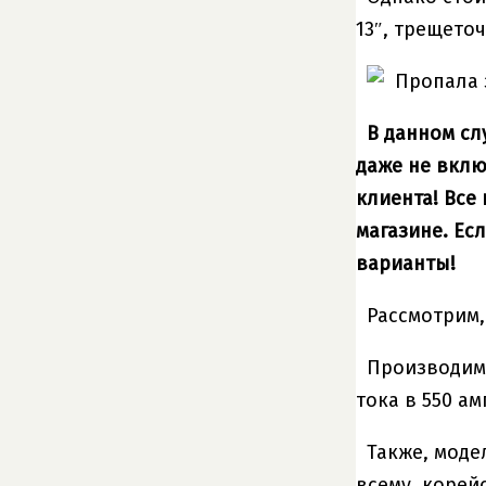
13″, трещето
В данном сл
даже не вклю
клиента! Все
магазине. Ес
варианты!
Рассмотрим,
Производима
тока в 550 а
Также, мод
всему, корей