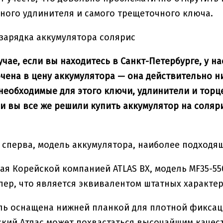
чного удлинителя и самого трещеточного ключа.
учае, если вы находитесь в Санкт-Петербурге, у н
чена в цену аккумулятора — она действительно нич
 необходимые для этого ключи, удлинители и торц
ли вы все же решили купить аккумулятор на соляр
 сперва, модель аккумулятора, наиболее подходящ
я Корейской компанией ATLAS BX, модель MF35-550
мпер, что является эквивалентом штатных характе
ель
оснащена нижней планкой
для плотной фиксаци
ский Атлас может похвастаться высочайшим качес