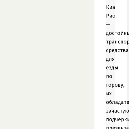
Киа
Рио
—
достойн
транспо
средства
для
езды
по
городу,
их
обладат
зачасту
подчёрк
презент