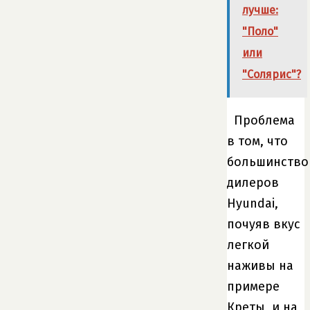
лучше:
"Поло"
или
"Солярис"?
Проблема
в том, что
большинство
дилеров
Hyundai,
почуяв вкус
легкой
наживы на
примере
Креты, и на