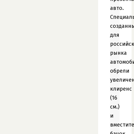
авто.
Специал
созданн
для
российс
рынка
автомоб
обрели
увеличе
клиренс
(16
см.)
и
вместит
бачок