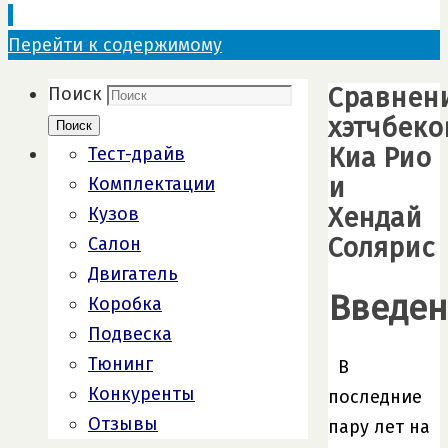
Перейти к содержимому
Сравнен
Поиск
хэтчбеко
Поиск
Киа Рио
Тест-драйв
и
Комплектации
Хендай
Кузов
Солярис
Салон
Двигатель
Введен
Коробка
Подвеска
Тюнинг
В
Конкуренты
последние
Отзывы
пару лет на