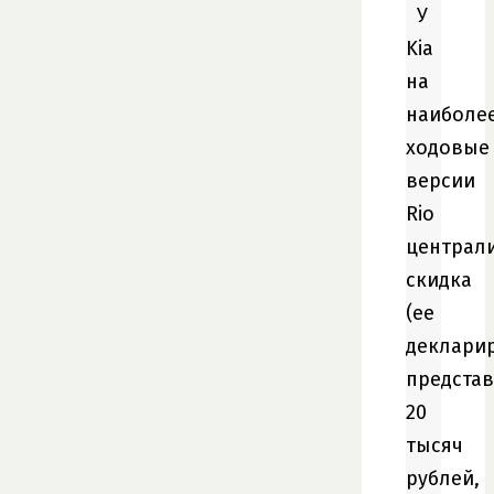
У
Kia
на
наиболе
ходовые
версии
Rio
централ
скидка
(ее
деклари
представ
20
тысяч
рублей,