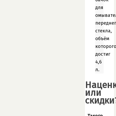
для
омывате
передне
стекла,
объём
которог
достиг
4,6
л.
Нацен
или
скидки
Такого