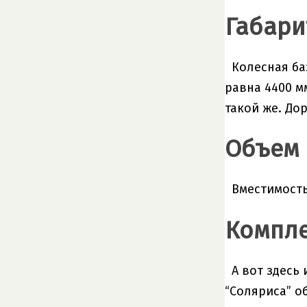
Габари
Колесная ба
равна 4400 мм
такой же. До
Объем 
Вместимость
Компле
А вот здесь
“Соляриса” об