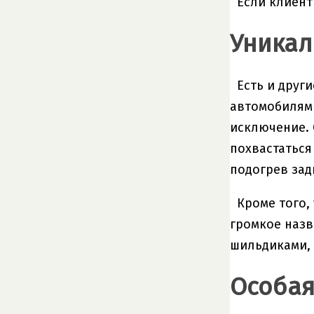
Если клиент
Уникал
Есть и друг
автомобилями
исключение. 
похвастаться
подогрев зад
Кроме того,
громкое назв
шильдиками,
Особа