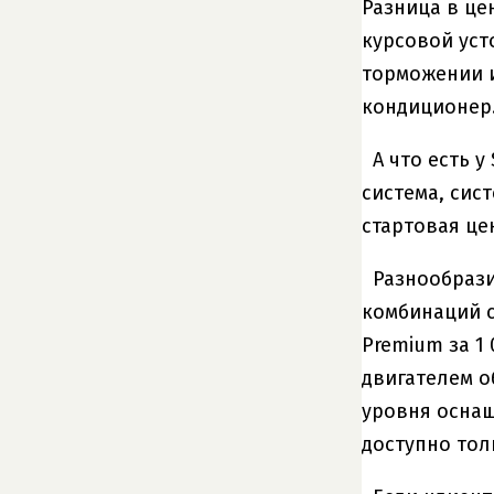
Разница в це
курсовой уст
торможении и
кондиционер
А что есть 
система, сис
стартовая це
Разнообрази
комбинаций с
Premium за 1
двигателем о
уровня оснаще
доступно тол