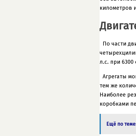
километров и
Двигате
По части дв
четырехцилинд
л.с. при 6300
Агрегаты мо
тем же колич
Наиболее рез
коробками пе
Ещё по теме