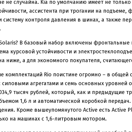
не не случайна. Kia по умолчанию имеет не тольк
ойчивости, ассистента при трогании на подъеме,
 систему контроля давления в шинах, а также пе
.
у Solaris? В базовый набор включены фронтальны
тема курсовой устойчивости и электростеклоподъ
на ниже, а для экономного покупателя, считающег
е комплектаций Rio поистине огромно – в общей
 силовыми агрегатами и семь основных уровней 
 034,9 тысяч рублей, который, как и предыдущие 
бъемом 1,6 л и автоматической коробкой передач
ния. Кроме вышеупомянутого Active есть Active Pl
ько на машинах с 1,6-литровым мотором.