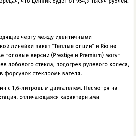
едач, что ценник будет от 954,9 тысяч рублей.
водящие черту между идентичными
кой линейки пакет “Теплые опции” и Rio не
е топовые версии (Prestige и Premium) могут
ев лобового стекла, подогрев рулевого колеса,
ев форсунок стеклоомывателя.
шин с 1,6-литровым двигателем. Несмотря на
ектация, отличающаяся характерными