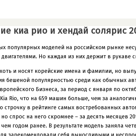
ие киа рио и хендай солярис 2
ых популярных моделей на российском рынке несу
двигателями. Но каждая из них держит в рукаве с
io хоть и носят корейские имена и фамилии, но вып
я бешеной популярностью среди как обычных авт
вропейского Бизнеса, за период с января по октяб
Kia Rio, что на 659 машин больше, чем за аналогич
ю строчку в рейтинге самых востребованных автом
 но спрос на него скромнее – за десять месяцев 20
 чем годом ранее. В результате модель заняла чет
ля зарекомендовали себя выносливыми и неспрост