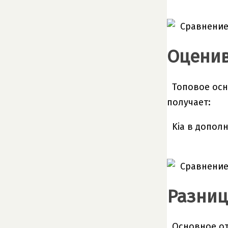
Оценив
Топовое осн
получает:
Kia в допол
Разниц
Основное от