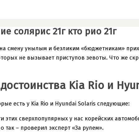
е солярис 21г кто рио 21г
на смену унылым и безликим «бюджетникам» прих
торых не вызывает приступов зевоты. Что же скр
достоинства Kia Rio и Hyun
ые есть у Kia Rio и Hyundai Solaris следующие:
и этих сверхпопулярных у нас корейских автомоби
о так – проверил эксперт «За рулем».