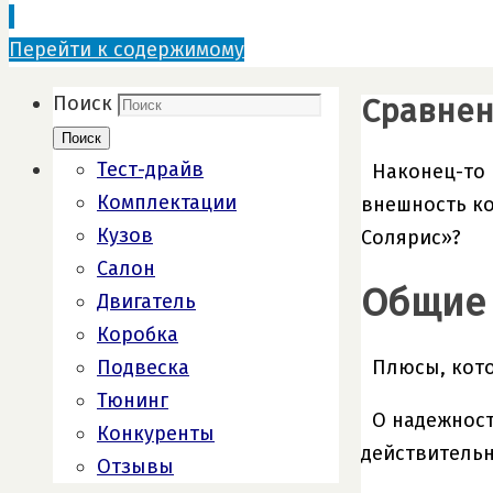
Перейти к содержимому
Сравнени
Поиск
Поиск
Тест-драйв
Наконец-то 
Комплектации
внешность ко
Кузов
Солярис»?
Салон
Общие 
Двигатель
Коробка
Подвеска
Плюсы, котор
Тюнинг
О надежност
Конкуренты
действительн
Отзывы