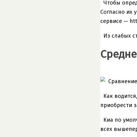
Чтобы опред
Согласно их 
сервисе — ht
Из слабых с
Средне
Как водится
приобрести з
Киа по умол
всех вышепер