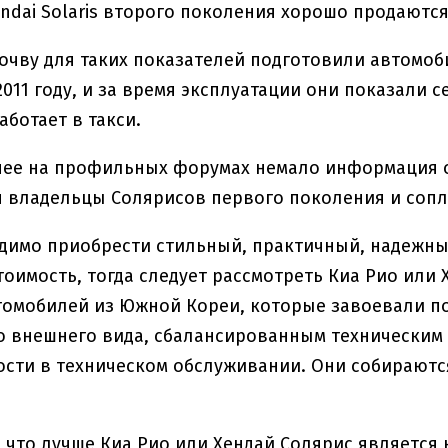
yundai Solaris второго поколения хорошо продаютс
очву для таких показателей подготовили автомо
2011 году, и за время эксплуатации они показали
аботает в такси.
нее на профильных форумах немало информация о
 владельцы Солярисов первого поколения и сопл
димо приобрести стильный, практичный, надежн
оимость, тогда следует рассмотреть Киа Рио или 
омобилей из Южной Кореи, которые завоевали по
 внешнего вида, сбалансированным техническим 
сти в техническом обслуживании. Они собираютс
 что лучше Киа Рио или Хендай Солярис является