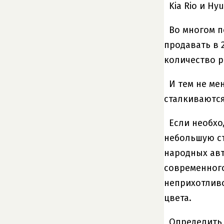
Kia Rio и H
Во многом п
продавать в 
количество р
И тем не ме
сталкиваются
Если необхо
небольшую ст
народных авт
современного
неприхотливо
цвета.
Определить,