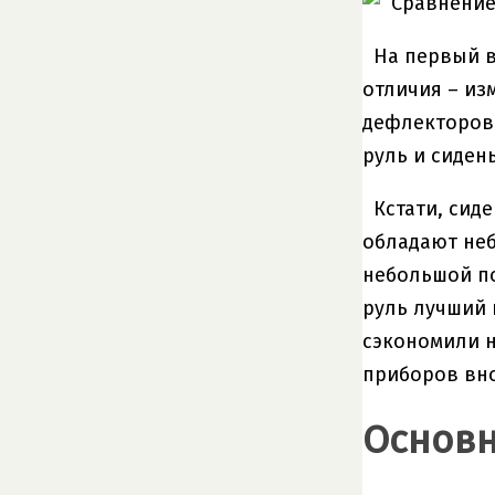
На первый в
отличия – и
дефлекторов 
руль и сиден
Кстати, сид
обладают неб
небольшой по
руль лучший 
сэкономили н
приборов вно
Основн