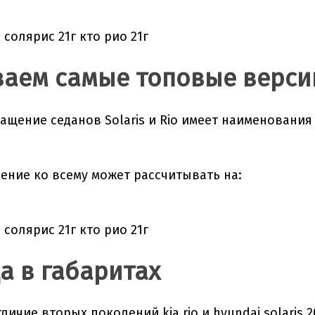
аем самые топовые верси
ащение седанов Solaris и Rio имеет наименования 
нение ко всему может рассчитывать на:
а в габаритах
личие вторых поколений kia rio и hyundai solari