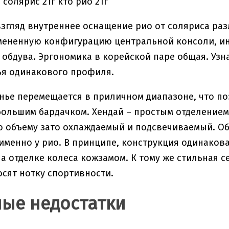
згляд внутреннее оснащение рио от соляриса раз
змененную конфигурацию центральной консоли, и
обдува. Эргономика в корейской паре общая. Узна
ья одинакового профиля.
енье перемещается в приличном диапазоне, что по
ольшим бардачком. Хендай – простым отделением д
 объему зато охлаждаемый и подсвечиваемый. Об
именно у рио. В принципе, конструкция одинаковая
а отделке колеса кожзамом. К тому же стильная с
сят нотку спортивности.
ые недостатки