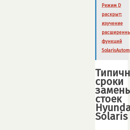
Режим D
раскрыт:
изучение
расширенн
функций
SolarisAutom
Типич
сроки
замен
стоек
Hyunda
Solaris