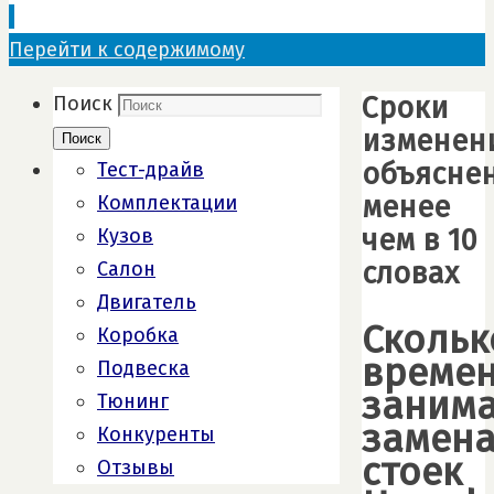
Перейти к содержимому
Сроки
Поиск
изменен
Поиск
объясне
Тест-драйв
менее
Комплектации
чем в 10
Кузов
словах
Салон
Двигатель
Скольк
Коробка
време
Подвеска
занима
Тюнинг
замен
Конкуренты
стоек
Отзывы