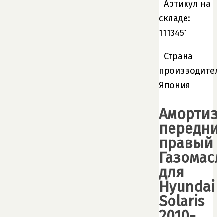
Артикул на
складе:
1113451
Страна
производите
Япония
Амортиз
передн
правый
Газома
для
Hyundai
Solaris
2010-