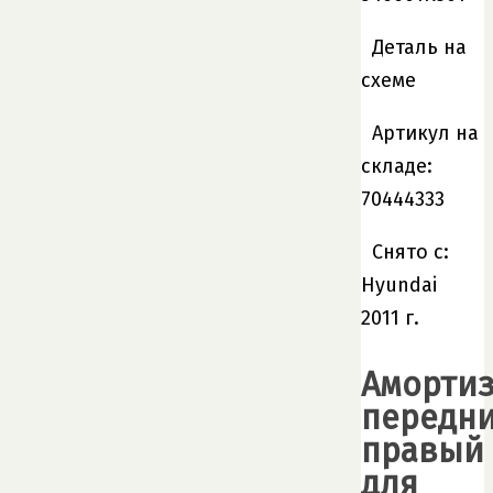
Деталь на
схеме
Артикул на
складе:
70444333
Снято с:
Hyundai
2011 г.
Амортиз
передн
правый
для