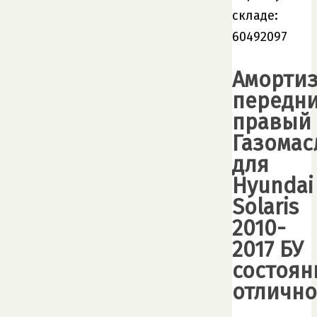
складе:
60492097
Амортиз
передн
правый
Газома
для
Hyundai
Solaris
2010-
2017 БУ
состоян
отлично