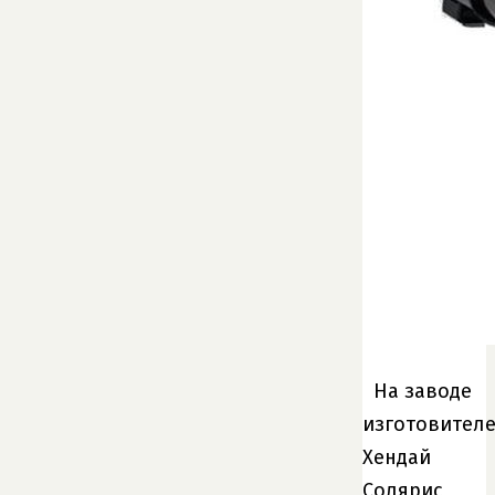
На заводе
изготовител
Хендай
Солярис