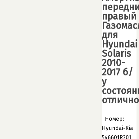
передн
правый
Газома
для
Hyundai
Solaris
2010-
2017 б/
у
состоян
отлично
Номер:
Hyundai-Kia
546601R301