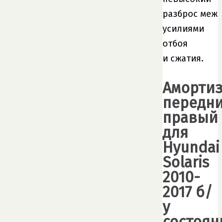
разброс меж
усилиями
отбоя
и сжатия.
Амортиз
передн
правый
для
Hyundai
Solaris
2010-
2017 б/
у