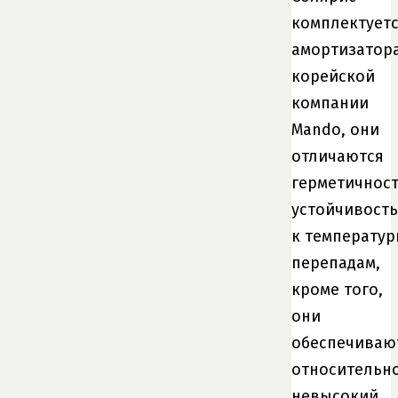
комплектует
амортизатор
корейской
компании
Mando, они
отличаются
герметичнос
устойчивост
к температу
перепадам,
кроме того,
они
обеспечиваю
относительн
невысокий