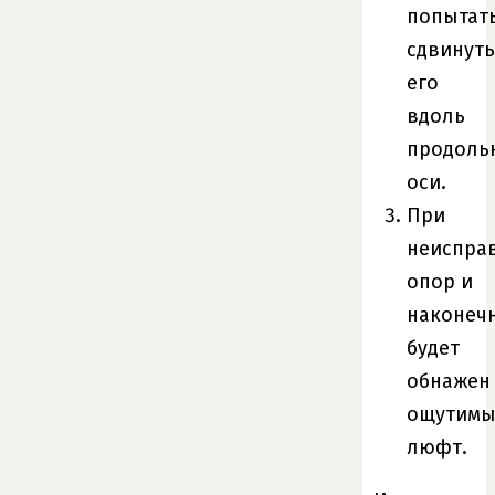
попытат
сдвинуть
его
вдоль
продоль
оси.
При
неиспра
опор и
наконеч
будет
обнажен
ощутим
люфт.