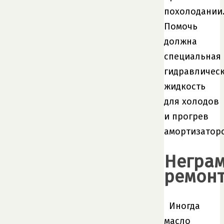
похолодании
Помочь
должна
специальная
гидравличес
жидкость
для холодов
и прогрев
амортизатор
Негра
ремон
Иногда
масло