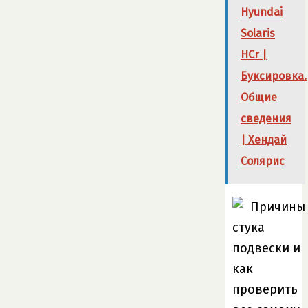
Hyundai
Solaris
HCr |
Буксировка.
Общие
сведения
| Хендай
Солярис