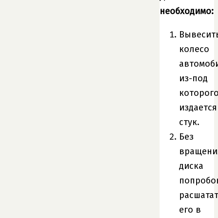
необходимо:
Вывесит
колесо
автомоб
из-под
которог
издается
стук.
Без
вращени
диска
попробо
расшата
его в