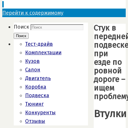
Перейти к содержимому
Стук в
Поиск
передне
Поиск
подвеск
Тест-драйв
при
Комплектации
езде по
Кузов
ровной
Салон
дороге –
Двигатель
ищем
Коробка
проблем
Подвеска
Тюнинг
Втулки
Конкуренты
Отзывы