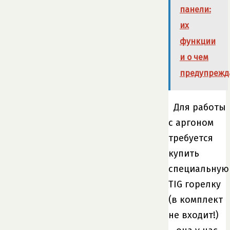
панели:
их
функции
и о чем
предупрежд
Для работы
с аргоном
требуется
купить
специальную
TIG горелку
(в комплект
не входит!)