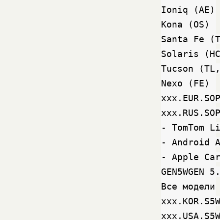
Ioniq (AE)

Kona (OS)

Santa Fe (T
Solaris (HC
Tucson (TL,
Nexo (FE)

xxx.EUR.SOP
xxx.RUS.SOP
- TomTom Li
- Android A
- Apple Car
GEN5WGEN 5.
Все модели

xxx.KOR.S5W
xxx.USA.S5W