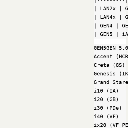
| LAN2x | 
| LAN4x | 
| GEN4 | G
| GEN5 | i
GEN5GEN 5.0
Accent (HCR
Creta (GS)

Genesis (IK
Grand Stare
i10 (IA)

i20 (GB)

i30 (PDe)

i40 (VF)

ix20 (VF PE