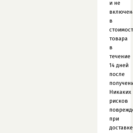
и не
включен
в
стоимос
товара
в
течение
14 дней
после
получени
Никаких
рисков
поврежд
при
доставке