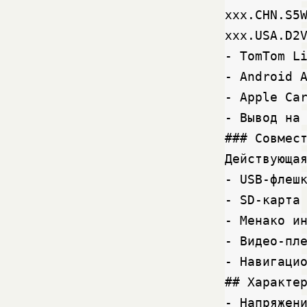
xxx.CHN.S5W
xxx.USA.D2V
- TomTom Li
- Android A
- Apple Car
- Вывод на 
### Совмест
Действующа
- USB-флешк
- SD-карта

- Менако ин
- Видео-пле
- Навигацио
## Характер
- Напряжени