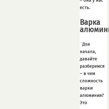
– она у нас
есть.
Варка
алюмин
Для
начала,
давайте
разберемся
– в чем
сложность
варки
алюминия?
Это