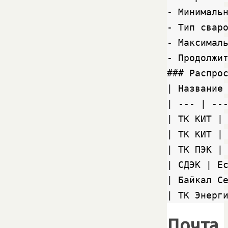
- Минимальн
- Тип сваро
- Максималь
- Продолжит
### Распрос
| Название 
| --- | ---
| ТК КИТ |
| ТК КИТ |
| ТК ПЭК |
| СДЭК | Е
| Байкал С
| ТК Энерг
Почта