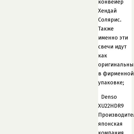
конвейер
Хендай
Солярис.
Также
именно эти
свечи идут
как
оригинальны
в фирменной
упаковке;
Denso
XU22HDR9
Производите
японская
компания