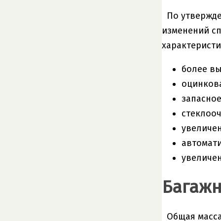
По утвержде
изменений сп
характерист
более вы
оцинков
запасное
стеклооч
увеличе
автомати
увеличен
Багаж
Общая масса