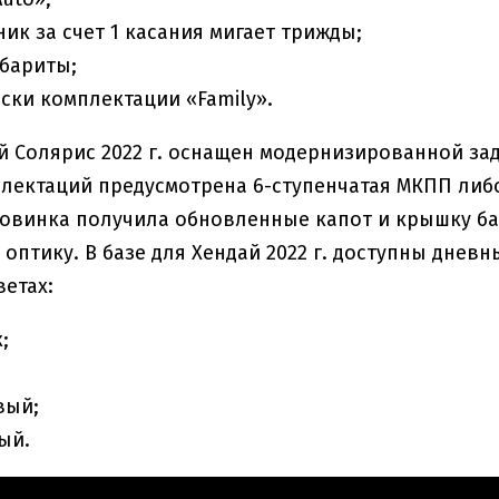
ик за счет 1 касания мигает трижды;
бариты;
ски комплектации «Family».
й Солярис 2022 г. оснащен модернизированной за
лектаций предусмотрена 6-ступенчатая МКПП либ
овинка получила обновленные капот и крышку ба
оптику. В базе для Хендай 2022 г. доступны днев
етах:
;
вый;
ый.