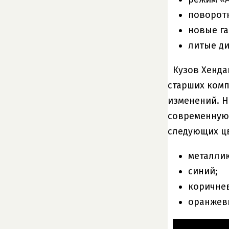
поворотн
новые га
литые ди
Кузов Хенда
старших комп
изменений. Н
современную 
следующих цв
металлик
синий;
коричне
оранжев