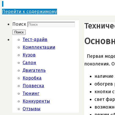
Перейти к содержимому
Техниче
Поиск
Поиск
Основн
Тест-драйв
Комплектации
Кузов
Первая моде
Салон
поколения. О
Двигатель
наличие 
Коробка
обогрев 
Подвеска
кнопки 
Тюнинг
свет фар
Конкуренты
возможно
Отзывы
режим «A