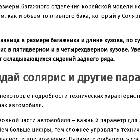
Размеры багажного отделения корейской модели не
ем, как и объем топливного бака, который у Соляри
азница в размере багажника и длине кузова, по с
ис в пятидверном и в четырехдверном кузове. Ув
т складывающихся сидений заднего ряда.
ндай солярис и другие пар
некоторые подробности технических характеристи
рах автомобиля.
зовной части автомобиля – важный параметр для
Чем больше цифры, тем сложнее управлять техни
пасности при вождении. Параметр «габариты» сост