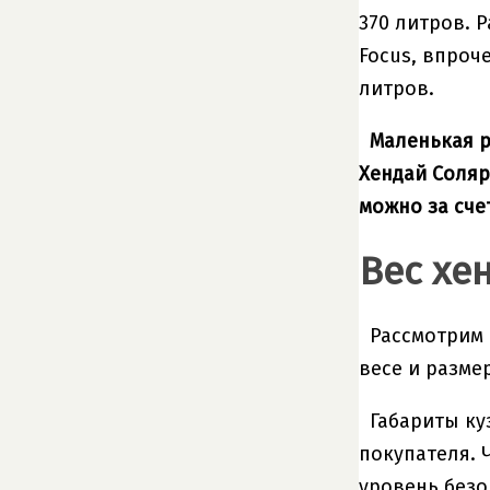
370 литров. 
Focus, впроч
литров.
Маленькая р
Хендай Соляр
можно за сче
Вес хе
Рассмотрим 
весе и разме
Габариты ку
покупателя. 
уровень безо