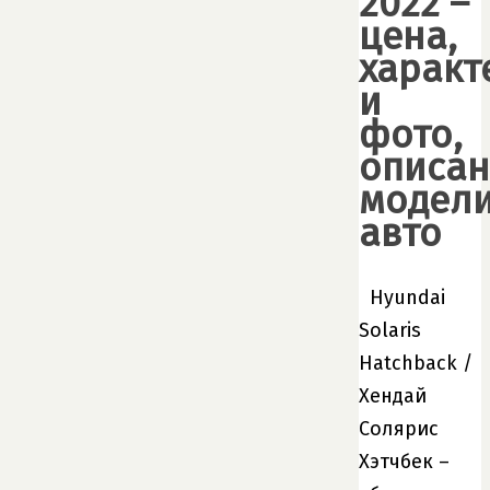
2022 –
цена,
характ
и
фото,
описан
модел
авто
Hyundai
Solaris
Hatchback /
Хендай
Солярис
Хэтчбек
–