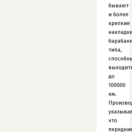
бывают
и более
крепкие
накладк
барабан
типа,
способн
выходит
до
100000
км.
Произво
указывае
что
передни