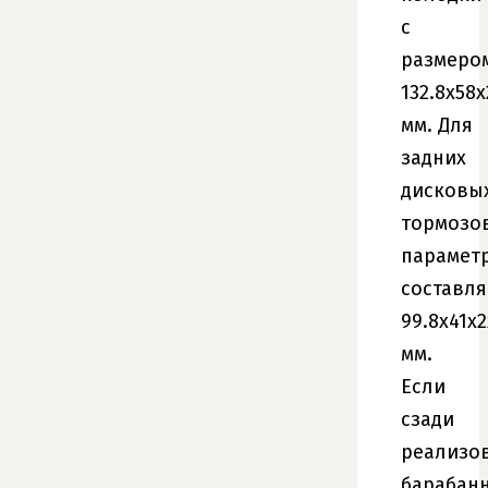
с
размеро
132.8х58х
мм. Для
задних
дисковы
тормозо
парамет
составл
99.8х41х2
мм.
Если
сзади
реализо
барабан