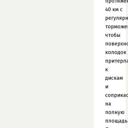
протяже
40 км с
регуляр
торможе
чтобы
поверхн
колодок
притерл
к
дискам
и
соприка
на
полную
площадь