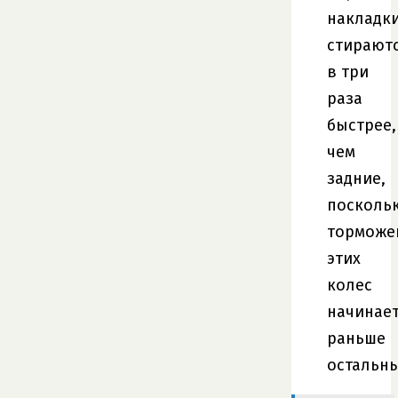
накладк
стирают
в три
раза
быстрее,
чем
задние,
посколь
торможе
этих
колес
начинае
раньше
остальны