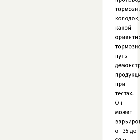
тормозн
колодок,
какой
ориенти
тормозн
путь
демонст
продукц
при
тестах.
Он
может
варьиро
от 35 до