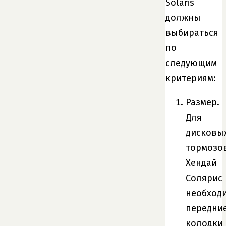
Solaris
должны
выбираться
по
следующим
критериям:
Размер.
Для
дисковы
тормозо
Хендай
Солярис
необход
передни
колодки