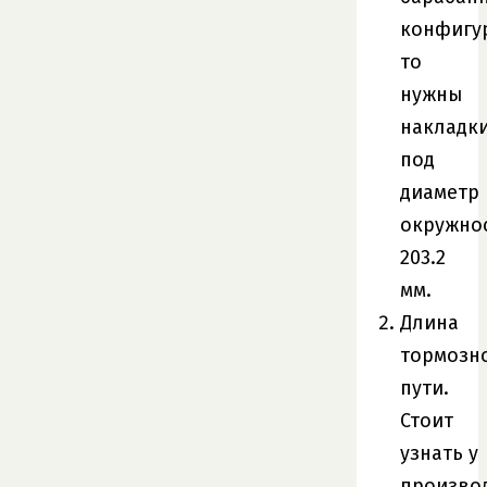
конфигу
то
нужны
накладк
под
диаметр
окружно
203.2
мм.
Длина
тормозн
пути.
Стоит
узнать у
произво