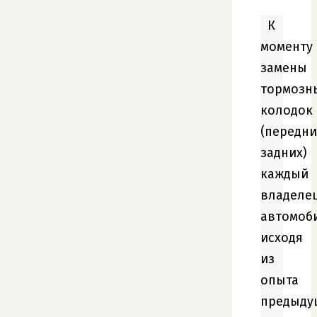
К
моменту
замены
тормозн
колодок
(передни
задних)
каждый
владеле
автомоб
исходя
из
опыта
предыду