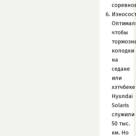
соревно
Износост
Оптимал
чтобы
тормозн
колодки
на
седане
или
хэтчбеке
Hyundai
Solaris
служили
50 тыс.
км. Но