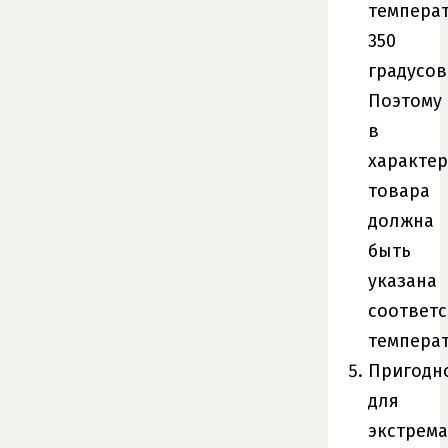
темпера
350
градусов
Поэтому
в
характер
товара
должна
быть
указана
соответ
температ
Пригодн
для
экстрем