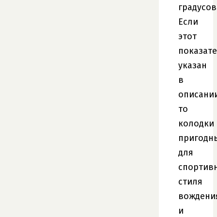
градусов
Если
этот
показат
указан
в
описании
то
колодки
пригодн
для
спортив
стиля
вождени
и