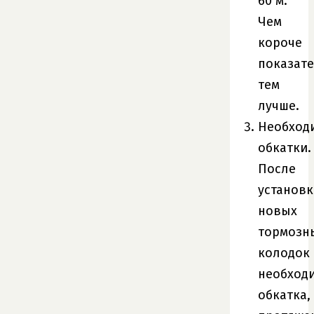
60 м.
Чем
короче
показате
тем
лучше.
Необход
обкатки.
После
установк
новых
тормозн
колодок
необход
обкатка,