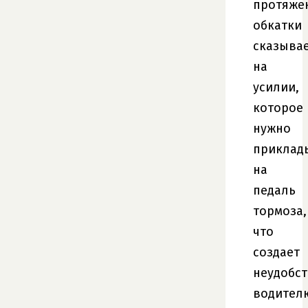
протяже
обкатки
сказыва
на
усилии,
которое
нужно
приклад
на
педаль
тормоза,
что
создает
неудобс
водител