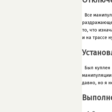
Все манипул
раздражающей
то, что изна
и на трассе 
Установ
Был куплен 
манипуляции з
давно, но я н
Выполн