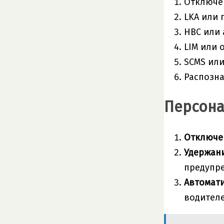
Отключен
LKA или
HBC или 
LIM или 
SCMS или
Распозна
Персона
Отключен
Удержани
предупре
Автомати
водителе