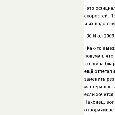
это официал
скоростей. П
и их надо сн
30 Июл 2009
Как-то выез
подумал, что
это яйца (ша
ещё отлётали
заменить рези
мастера пасс
если хочется 
Наконец, воп
отворачиваетс