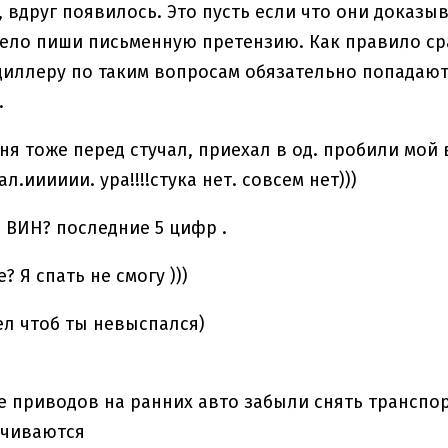
, вдруг появилось. Это пусть если что они доказы
мело пиши письменную претензию. Как правило ср
диллеру по таким вопросам обязательно попадают 
.
еня тоже перед стучал, приехал в од. пробили мой
л.ииииии. ура!!!!стука нет. совсем нет)))
я ВИН? последние 5 цифр .
е? Я спать не смогу )))
ел чтоб ты невыспался)
е приводов на ранних авто забыли снять трансп
учиваются