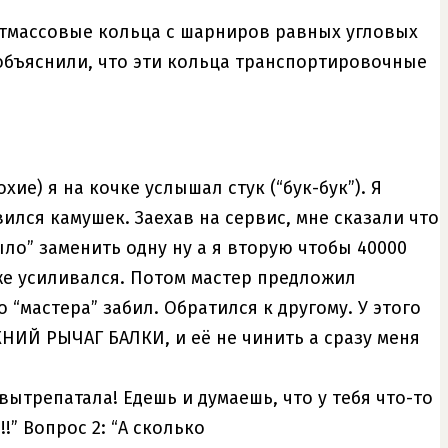
тмассовые кольца с шарниров равных угловых
объяснили, что эти кольца транспортировочные
ие) я на кочке услышал стук (“бук-бук”). Я
ился камушек. Заехав на сервис, мне сказали что
ыло” заменить одну ну а я вторую чтобы 40000
аже усиливался. Потом мастер предложил
о “мастера” забил. Обратился к другому. У этого
ХНИЙ РЫЧАГ БАЛКИ, и её не чинить а сразу меня
вытрепатала! Едешь и думаешь, что у тебя что-то
!” Вопрос 2: “А сколько