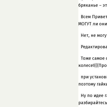
бряканье – э
Всем Привет
МОГУТ ли они 
Нет, не мог
Редактировал
Тоже самое 
колесе!(((Про
при установ
поэтому гайк
Ну по идее 
разбирайтесь