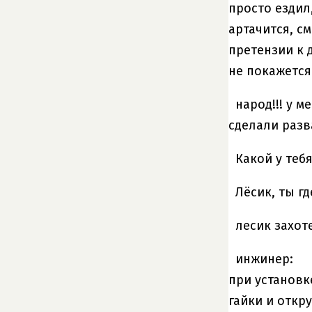
просто ездил
артачится, с
претензии к 
не покажется
народ!!! у м
сделали разва
Какой у теб
Лёсик, ты гд
лесик захот
инжинер:
при установк
гайки и откр