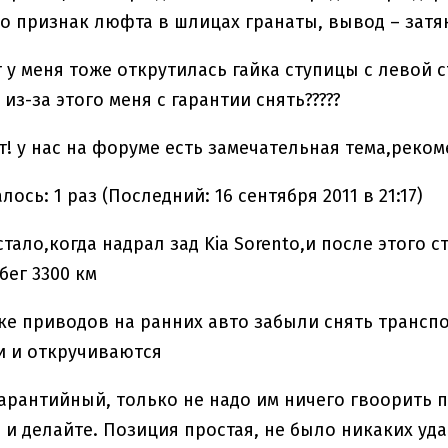
то признак люфта в шлицах гранаты, вывод – затя
 у меня тоже открутилась гайка ступицы с левой ст
из-за этого меня с гарантии снять?????
ут! у нас на форуме есть замечательная тема,реко
ось: 1 раз (Последний: 16 сентября 2011 в 21:17)
стало,когда надрал зад Kia Sorento,и после этого
бег 3300 км
ке приводов на ранних авто забыли снять транс
и и откручиваются
гарантийный, только не надо им ничего гвоорить п
 и делайте. Позиция простая, не было никаких уд