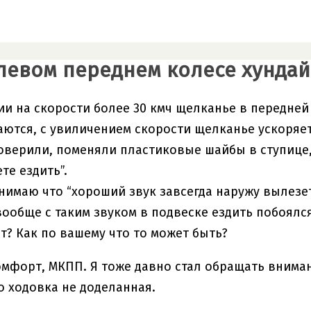
 левом переднем колесе хундай
и на скорости более 30 кмч щелканье в передней 
каются, с увиличением скорости щелканье ускоряет
оверили, поменяли пластиковые шайбы в ступице, 
те ездить”.
нимаю что “хороший звук завсегда наружу вылезет”
 вообще с таким звуком в подвеске ездить побоялся
ет? Как по вашему что то может быть?
комфорт, МКПП. Я тоже давно стал обращать вниман
 ходовка не доделанная.