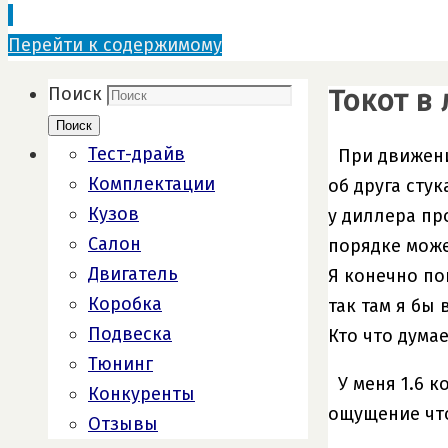
Перейти к содержимому
Токот в
Поиск
Поиск
Тест-драйв
При движени
Комплектации
об друга сту
Кузов
у диллера пр
Салон
порядке може
Двигатель
Я конечно по
Коробка
так там я бы
Подвеска
Кто что дума
Тюнинг
У меня 1.6 
Конкуренты
ощущение что
Отзывы