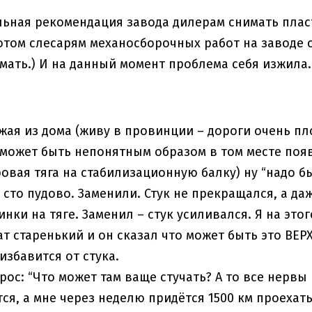
ьная рекомендация завода дилерам снимать плас
отом слесарям механосборочных работ на заводе 
имать.) И на данный момент проблема себя изжила.
жая из дома (живу в провинции – дороги очень плох
 может быть непонятным образом в том месте появ
ровая тяга на стабилизационную балку) ну “надо б
 сто пудово. Заменили. Стук не прекращался, а д
нки на тяге. Заменил – стук усиливался. Я на этог
ат старенький и он сказал что может быть это ВЕР
избавится от стука.
рос: “Что может там ваще стучать? А то все нервы 
я, а мне через неделю придётся 1500 км проехать!