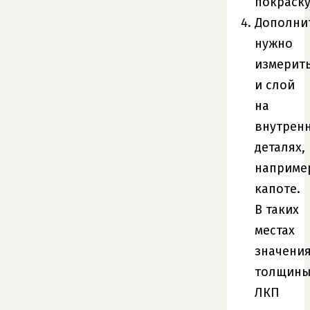
покраску
Дополни
нужно
измерит
и слой
на
внутрен
деталях,
наприме
капоте.
В таких
местах
значени
толщин
ЛКП