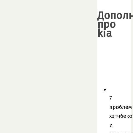
Допол
про
kia
7
проблем
хэтчбеко
и