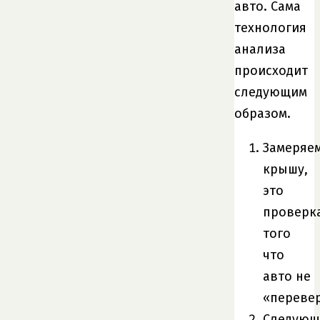
авто. Сама
технология
анализа
происходит
следующим
образом.
Замеряе
крышу,
это
проверк
того
что
авто не
«переве
Следующ