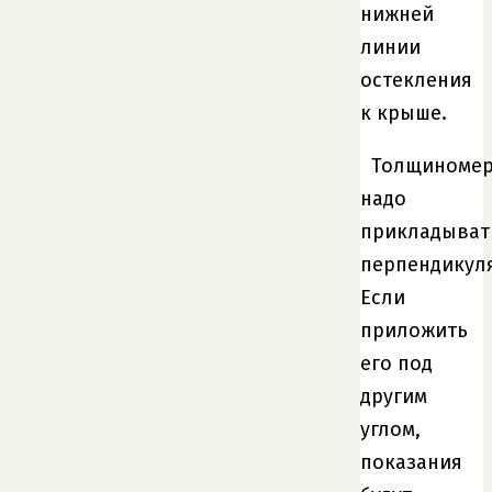
нижней
линии
остекления
к крыше.
Толщиноме
надо
прикладыват
перпендикул
Если
приложить
его под
другим
углом,
показания