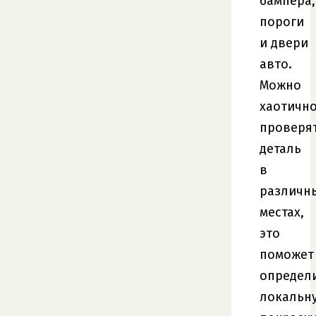
бампера,
пороги
и двери
авто.
Можно
хаотичн
проверя
деталь
в
различн
местах,
это
поможет
определ
локальн