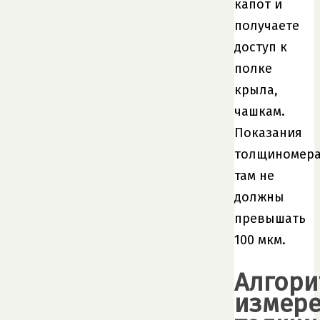
капот и
получаете
доступ к
полке
крыла,
чашкам.
Показания
толщиномер
там не
должны
превышать
100 мкм.
Алгори
измер