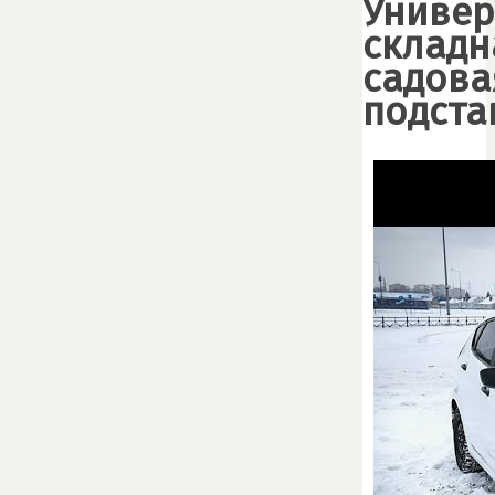
Универ
складн
садова
подста