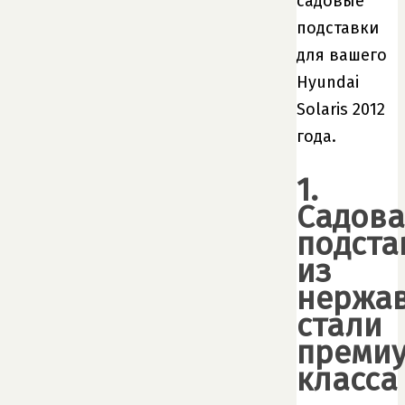
садовые
подставки
для вашего
Hyundai
Solaris 2012
года.
1.
Садова
подста
из
нержа
стали
премиу
класса