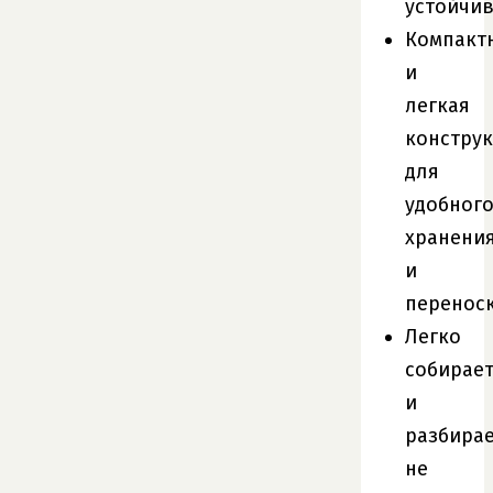
устойчив
Компакт
и
легкая
констру
для
удобног
хранени
и
переноск
Легко
собирает
и
разбирае
не