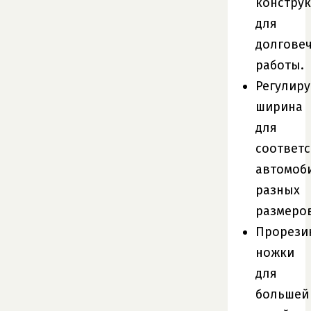
констру
для
долгове
работы.
Регулир
ширина
для
соответс
автомоб
разных
размеров
Прорези
ножки
для
большей