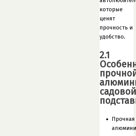
автолюбител
которые
ценят
прочность и
удобство.
2.1
Особен
прочно
алюмин
садово
подстав
Прочная
алюмини