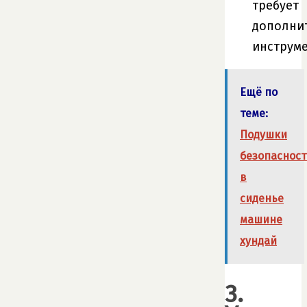
требует
дополни
инструме
Ещё по
теме:
Подушки
безопаснос
в
сиденье
машине
хундай
3.