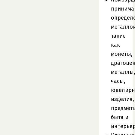
приним
определ
металлои
такие
как
монеты,
драгоце
металлы
часы,
ювелир
изделия,
предмет
быта и
интерьер