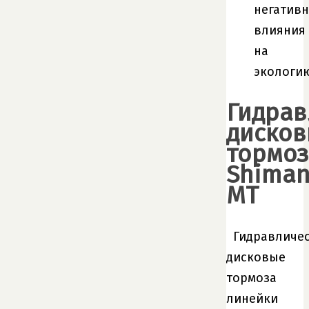
негативн
влияния
на
экологи
Гидрав
диско
тормоз
Shima
MT
Гидравличе
дисковые
тормоза
линейки