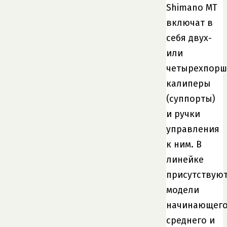
Shimano MT
включат в
себя двух-
или
четырехпор
калиперы
(суппорты)
и ручки
управления
к ним. В
линейке
присутствую
модели
начинающего
среднего и