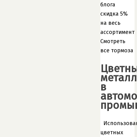
блога
скидка 5%
на весь
ассортимент
Смотреть
все тормоза
Цветн
метал
в
автом
промы
Использова
цветных