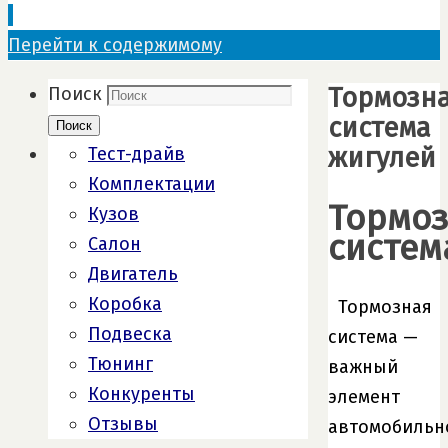
Перейти к содержимому
Тормозн
Поиск
система
Поиск
жигулей
Тест-драйв
Комплектации
Тормо
Кузов
систем
Салон
Двигатель
Коробка
Тормозная
Подвеска
система —
Тюнинг
важный
Конкуренты
элемент
Отзывы
автомобильн