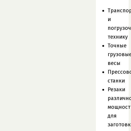
Транспо
и
погрузо
технику
Точные
грузовы
весы
Прессов
станки
Резаки
различн
мощност
для
заготовк