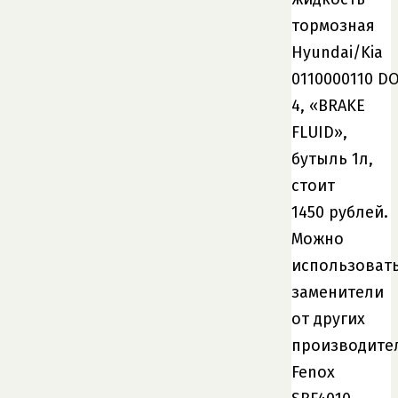
тормозная
Hyundai/Kia
0110000110 D
4, «BRAKE
FLUID»,
бутыль 1л,
стоит
1450 рублей.
Можно
использоват
заменители
от других
производите
Fenox