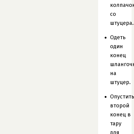
колпачо
со
штуцера.
Одеть
один
конец
шлангоч
на
штуцер.
Опустит
второй
конец в
тару
для