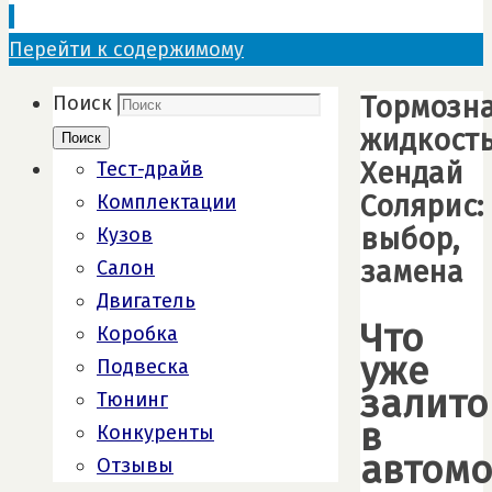
Перейти к содержимому
Тормозн
Поиск
жидкост
Поиск
Хендай
Тест-драйв
Солярис:
Комплектации
выбор,
Кузов
замена
Салон
Двигатель
Что
Коробка
уже
Подвеска
залито
Тюнинг
в
Конкуренты
автомо
Отзывы