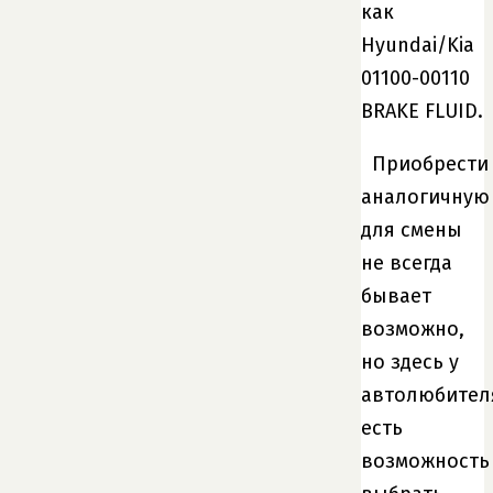
как
Hyundai/Kia
01100-00110
BRAKE FLUID.
Приобрести
аналогичную
для смены
не всегда
бывает
возможно,
но здесь у
автолюбител
есть
возможность