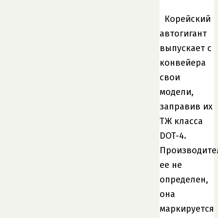
Корейский
автогигант
выпускает с
конвейера
свои
модели,
заправив их
ТЖ класса
DOT-4.
Производите
ее не
определен,
она
маркируется