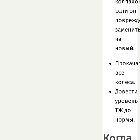
колпачок
Если он
поврежд
заменит
на
новый.
Прокача
все
колеса.
Довести
уровень
ТЖ до
нормы.
Когда