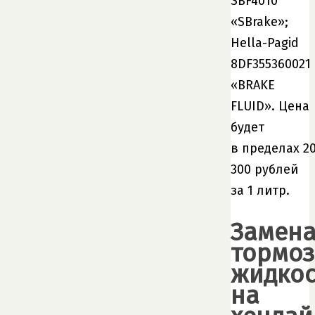
SBF4010
«SBrake»;
Hella-Pagid
8DF355360021
«BRAKE
FLUID». Цена
будет
в пределах 2
300 рублей
за 1 литр.
Замен
тормо
жидкос
на