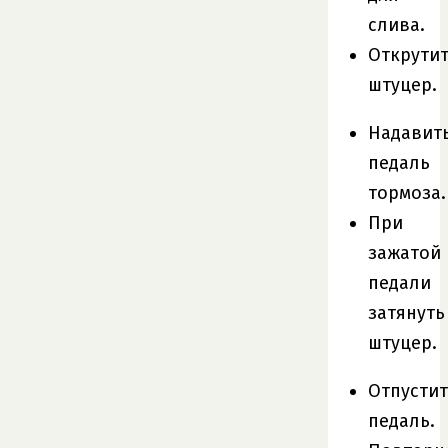
слива.
Открути
штуцер.
Надавит
педаль
тормоза.
При
зажатой
педали
затянуть
штуцер.
Отпустит
педаль.