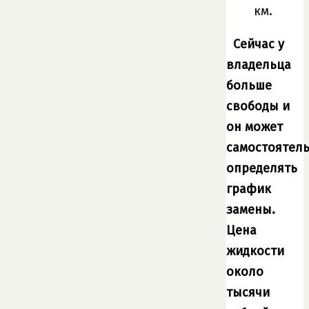
км.
Сейчас у
владельца
больше
свободы и
он может
самостоятел
определять
график
замены.
Цена
жидкости
около
тысячи