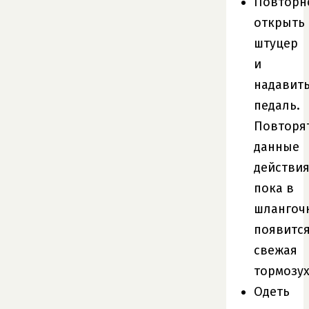
Повторн
открыть
штуцер
и
надавит
педаль.
Повторя
данные
действи
пока в
шлангоч
появитс
свежая
тормозух
Одеть