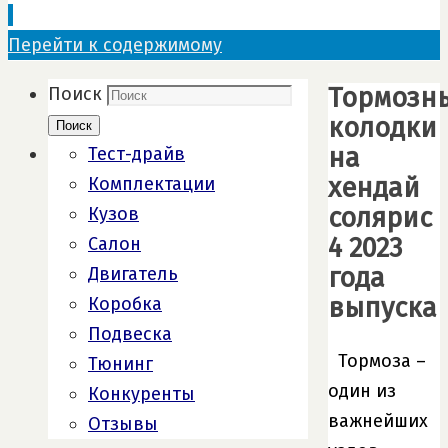
Перейти к содержимому
Тормозн
Поиск
колодки
Поиск
на
Тест-драйв
хендай
Комплектации
солярис
Кузов
4 2023
Салон
года
Двигатель
выпуска
Коробка
Подвеска
Тормоза –
Тюнинг
один из
Конкуренты
важнейших
Отзывы