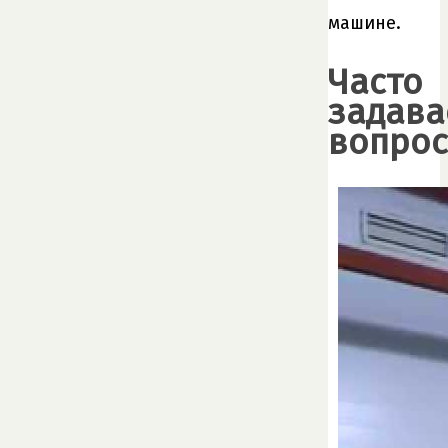
машине.
Часто
задав
вопро