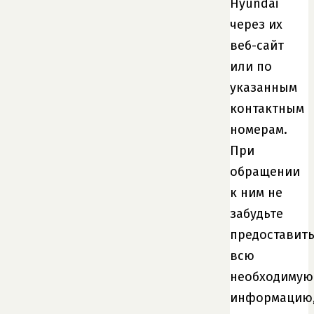
Hyundai
через их
веб-сайт
или по
указанным
контактным
номерам.
При
обращении
к ним не
забудьте
предоставит
всю
необходимую
информацию