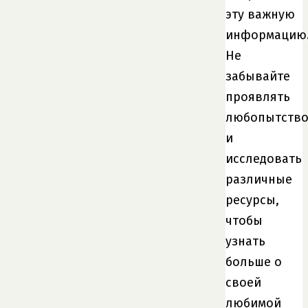
эту важную
информацию
Не
забывайте
проявлять
любопытств
и
исследовать
различные
ресурсы,
чтобы
узнать
больше о
своей
любимой