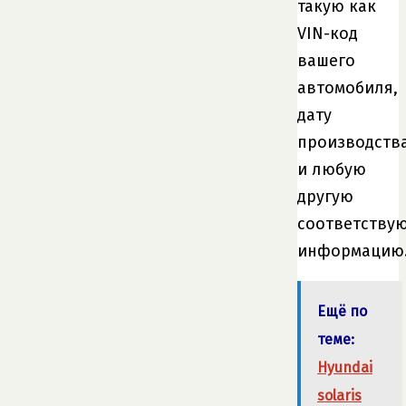
такую ​​как
VIN-код
вашего
автомобиля,
дату
производств
и любую
другую
соответству
информацию
Ещё по
теме:
Hyundai
solaris