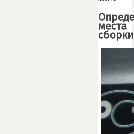
Опред
места
сборки