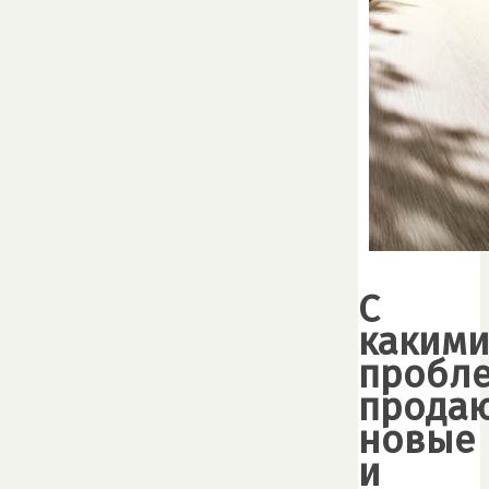
С
каким
пробл
продаю
новые
и