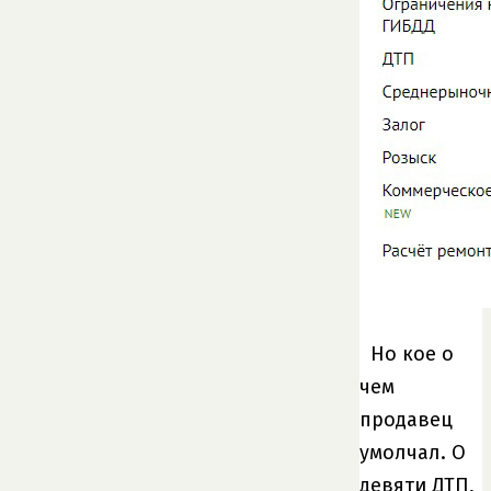
Но кое о
чем
продавец
умолчал. О
девяти ДТП,