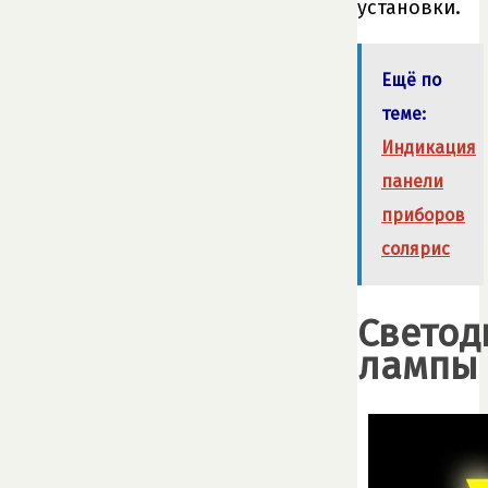
установки.
Ещё по
теме:
Индикация
панели
приборов
солярис
Светод
лампы