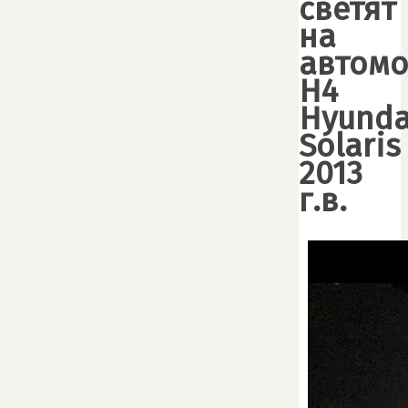
светят
на
автом
H4
Hyunda
Solaris
2013
г.в.