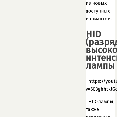
из новых
доступных
вариантов.
HID
(разря
высок
интенс
лампы
https://you
v=6E3ghhtklG
HID-лампы,
также