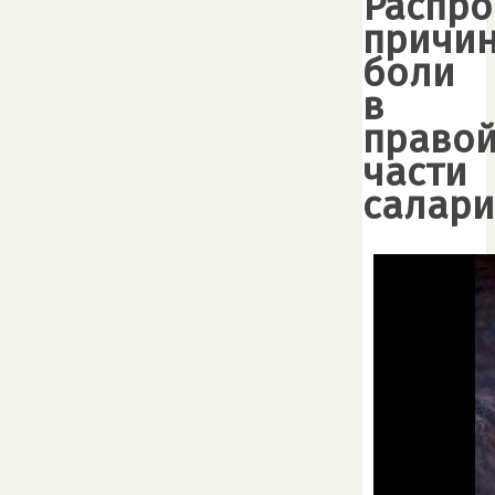
Распро
причи
боли
в
право
части
салари