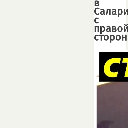
в
Салари
с
право
сторо