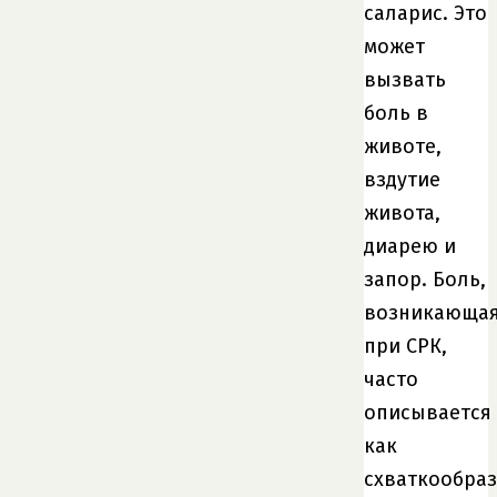
саларис. Это
может
вызвать
боль в
животе,
вздутие
живота,
диарею и
запор. Боль,
возникающа
при СРК,
часто
описывается
как
схваткообра