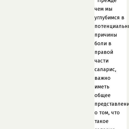
Прежде
чем мы
углубимся в
потенциальн
причины
боли в
правой
части
саларис,
важно
иметь
общее
представлен
о том, что
такое