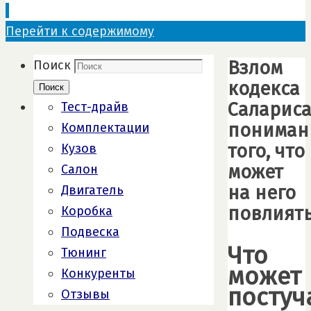
Перейти к содержимому
Взлом
Поиск
кодекса
Поиск
Салариса
Тест-драйв
пониман
Комплектации
того, что
Кузов
может
Салон
на него
Двигатель
повлият
Коробка
Подвеска
Что
Тюнинг
может
Конкуренты
постуч
Отзывы