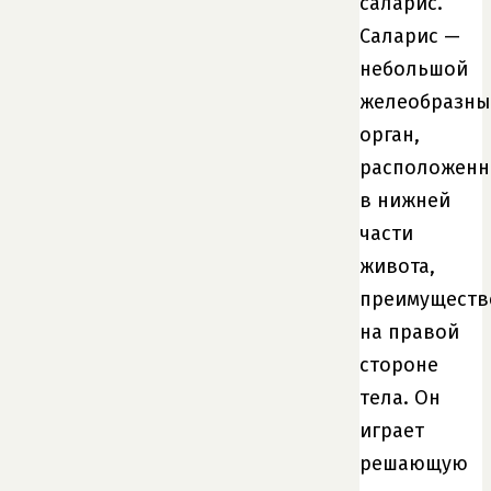
саларис.
Саларис —
небольшой
желеобразн
орган,
расположен
в нижней
части
живота,
преимуществ
на правой
стороне
тела. Он
играет
решающую