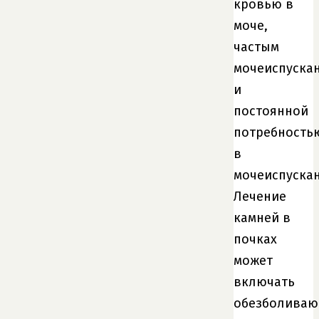
кровью в
моче,
частым
мочеиспуска
и
постоянной
потребность
в
мочеиспускан
Лечение
камней в
почках
может
включать
обезболиваю