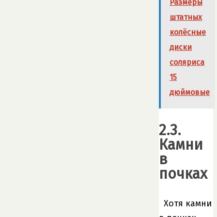
Размеры
штатных
колёсные
диски
соляриса
15
дюймовые
2.3.
Камни
в
почках
Хотя камни