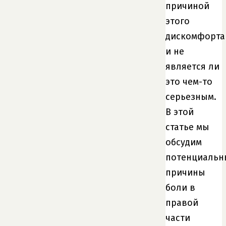
причиной
этого
дискомфорта
и не
является ли
это чем-то
серьезным.
В этой
статье мы
обсудим
потенциальн
причины
боли в
правой
части