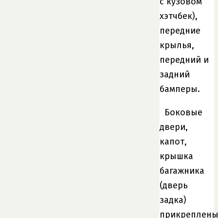
с кузовом
хэтчбек),
передние
крылья,
передний и
задний
бамперы.
Боковые
двери,
капот,
крышка
багажника
(дверь
задка)
прикреплен