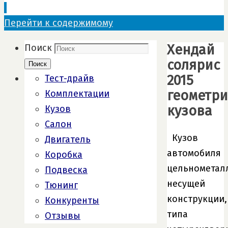
Перейти к содержимому
Хендай
Поиск
солярис
Поиск
2015
Тест-драйв
геометри
Комплектации
кузова
Кузов
Салон
Кузов
Двигатель
автомобиля
Коробка
цельнометал
Подвеска
несущей
Тюнинг
конструкции,
Конкуренты
типа
Отзывы