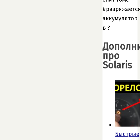
#разряжаетс
аккумулятор
в ?
Дополн
про
Solaris
Быстрые