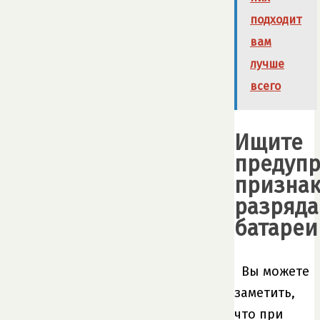
подходит
вам
лучше
всего
Ищите
предуп
призна
разряда
батареи
Вы можете
заметить,
что при