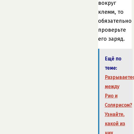
вокруг
клемм, то
обязательно
проверьте
его заряд.
Ещё по
теме:
Разрываете
между
Рио и
Солярисом?
Узнайте,
какой из
них