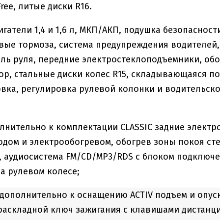
ree, литые диски R16.
вигатели 1,4 и 1,6 л, МКП/АКП, подушка безопаснос
вые тормоза, система предупреждения водителей,
ль руля, передние электростеклоподъемники, обо
р, стальные диски колес R15, складывающаяся по 
вка, регулировка рулевой колонки и водительско
олнительно к комплектации CLASSIC задние элект
дом и электрообогревом, обогрев зоны покоя сте
 аудиосистема FM/CD/MP3/RDS с блоком подключ
а рулевом колесе;
 дополнительно к оснащению ACTIV подъем и опус
раскладной ключ зажигания с клавишами дистанц