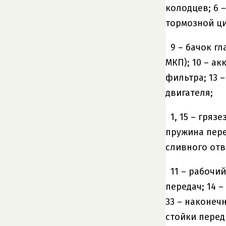
колодцев; 6 
тормозной ц
9 – бачок г
МКП); 10 – а
фильтра; 13 
двигателя;
1, 15 – гря
пружина пере
сливного отв
11 – рабочи
передач; 14 –
33 – наконеч
стойки перед