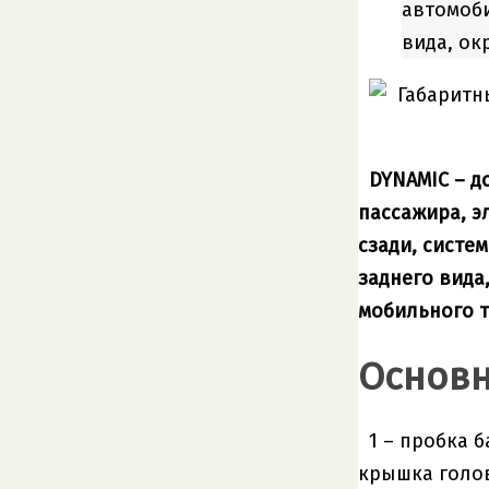
автомоби
вида, ок
DYNAMIC – д
пассажира, э
сзади, систе
заднего вида
мобильного т
Основн
1 – пробка 
крышка голов