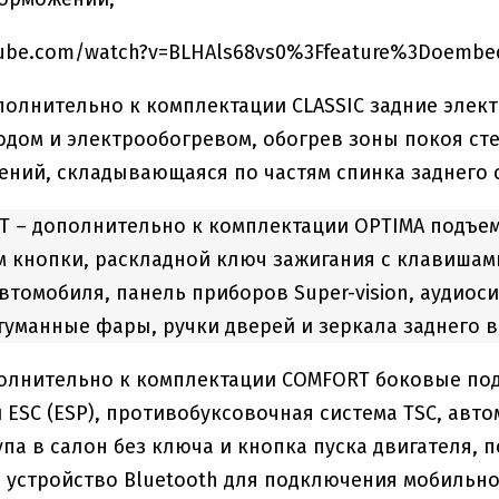
tube.com/watch?v=BLHAls68vs0%3Ffeature%3Doembe
полнительно к комплектации CLASSIC задние элек
дом и электрообогревом, обогрев зоны покоя ст
ений, складывающаяся по частям спинка заднего 
 – дополнительно к комплектации OPTIMA подъем
 кнопки, раскладной ключ зажигания с клавишам
втомобиля, панель приборов Super-vision, аудиос
уманные фары, ручки дверей и зеркала заднего ви
полнительно к комплектации COMFORT боковые под
 ESC (ESP), противобуксовочная система TSC, авт
упа в салон без ключа и кнопка пуска двигателя,
, устройство Bluetooth для подключения мобильн