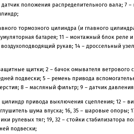
– датчик положения распределительного вала; 7 –
илиндр;
лавного тормозного цилиндра (и главного цилинд
ккумуляторная батарея; 11 – монтажный блок реле 
– воздухоподводящий рукав; 14 – дроссельный узе
зезащитные щитки; 2 – бачок омывателя ветрового с
дней подвески; 5 – ремень привода вспомогательны
ерстия; 8 – масляный фильтр; 9 – датчик давления
й цилиндр привода выключения сцепления; 12 – в
 глушитель шума впуска; 16, 35 – шаровые опоры; 
ники рулевых тяг; 19, 32 – стойки стабилизатора п
ней подвески;