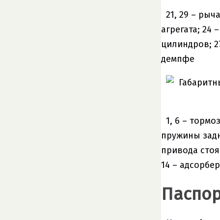
21, 29 – ры
агрегата; 24
цилиндров; 2
демпфе
1, 6 – тормо
пружины задне
привода стоя
14 – адсорбер
Паспор