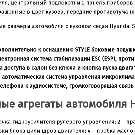
ля, центральный подлокотник, панель приборов Su
рашенные в цвет кузова, передние противотуман
ополнительно к оснащению STYLE боковые подушк
лектронная система стабилизации ESC (ESP), прот
ма доступа в салон без ключа и кнопка пуска двиг
, автоматическая система управления микроклима
елефона к аудиосистеме, громкоговорящая связь H
ые агрегаты автомобиля Hy
бачка гидроусилителя рулевого управления; 2 – пр
ки блока цилиндров двигателя; 4 – пробка масло