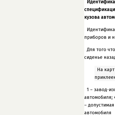
Идентификац
спецификаци
кузова автом
Идентифика
приборов и н
Для того ч
сиденье наза
На карт
приклеен
1 – завод-и
автомобиля; 
– допустимая
автомобиля