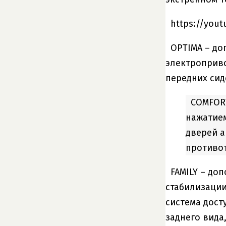
https://you
OPTIMA – до
электроприво
передних сид
COMFORT
нажатием
дверей а
противот
FAMILY – до
стабилизации
система дост
заднего вида