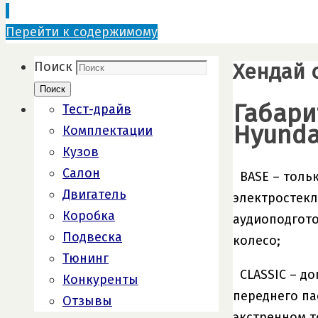
Перейти к содержимому
Хендай 
Поиск
Поиск
Габари
Тест-драйв
Hyundai
Комплектации
Кузов
Салон
BASE – толь
Двигатель
электростекл
Коробка
аудиоподгото
Подвеска
колесо;
Тюнинг
CLASSIC – д
Конкуренты
переднего па
Отзывы
экстренном 