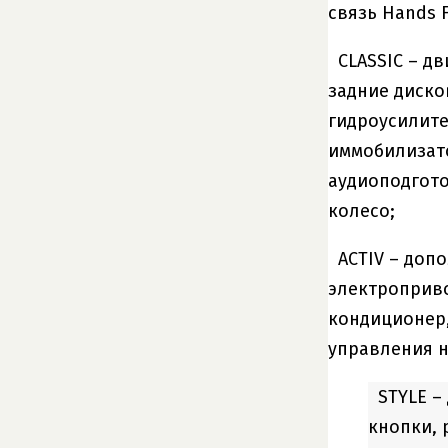
связь Hands F
CLASSIC – д
задние диско
гидроусилите
иммобилизато
аудиоподгото
колесо;
ACTIV – доп
электроприво
кондиционер,
управления н
STYLE –
кнопки, 