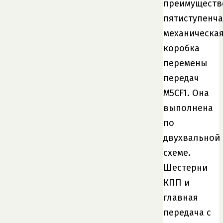
преимуществ
пятиступенча
механическа
коробка
перемены
передач
M5CF1. Она
выполнена
по
двухвальной
схеме.
Шестерни
КПП и
главная
передача с