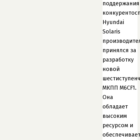
поддержания
конкурентос
Hyundai
Solaris
производите
принялся за
разработку
новой
шестиступен
МКПП M6CF1.
Она
обладает
высоким
ресурсом и
обеспечивае