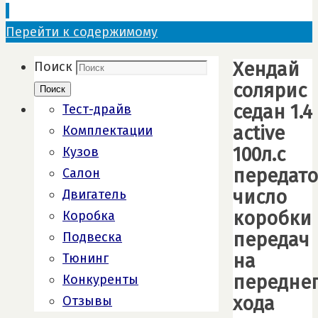
Перейти к содержимому
Хендай
Поиск
солярис
Поиск
седан 1.4
Тест-драйв
active
Комплектации
100л.с
Кузов
передат
Салон
число
Двигатель
коробки
Коробка
передач
Подвеска
на
Тюнинг
передне
Конкуренты
хода
Отзывы