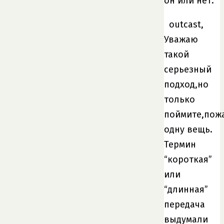
он или нет.
outcast,
Уважаю
такой
серьезный
подход,но
только
поймите,пож
одну вещь.
Термин
“короткая”
или
“длинная”
передача
выдумали