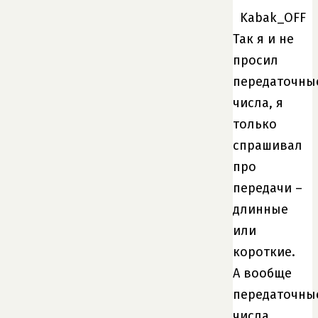
Kabak_OFF
Так я и не
просил
передаточны
числа, я
только
спрашивал
про
передачи –
длинные
или
короткие.
А вообще
передаточны
числа