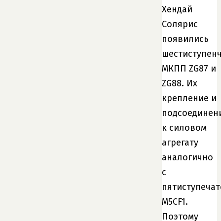
Хендай
Солярис
появились
шестиступен
МКПП ZG87 и
ZG88. Их
крепление и
подсоединен
к силовом
агрегату
аналогично
с
пятиступечат
M5CF1.
Поэтому