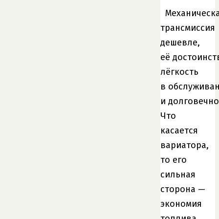
Механическ
трансмиссия
дешевле,
её достоинст
лёгкость
в обслужива
и долговечно
Что
касается
вариатора,
то его
сильная
сторона —
экономия
топлива,