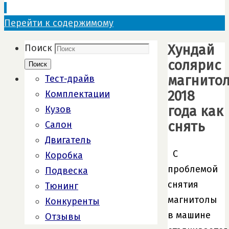
Перейти к содержимому
Хундай
Поиск
солярис
Поиск
магнито
Тест-драйв
2018
Комплектации
года как
Кузов
снять
Салон
Двигатель
С
Коробка
проблемой
Подвеска
снятия
Тюнинг
магнитолы
Конкуренты
в машине
Отзывы