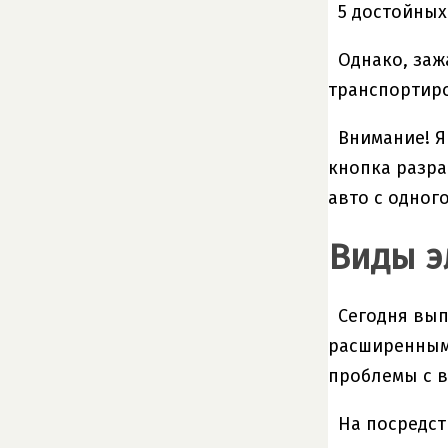
5 достойных
Однако, заж
транспортиро
Внимание! Я
кнопка разра
авто с одного
Виды э
Сегодня вып
расширенным 
проблемы с 
На посредст