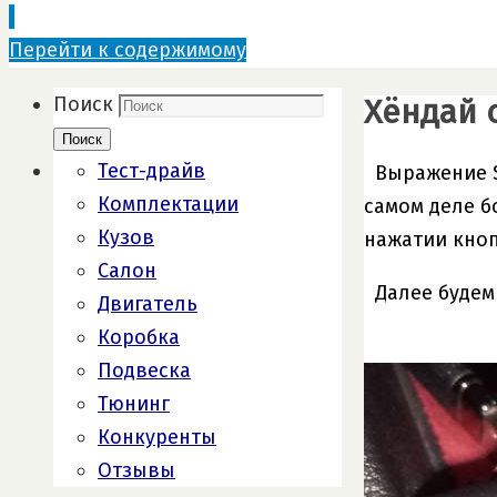
Перейти к содержимому
Хёндай с
Поиск
Поиск
Тест-драйв
Выражение S
Комплектации
самом деле б
Кузов
нажатии кноп
Салон
Далее будем
Двигатель
Коробка
Подвеска
Тюнинг
Конкуренты
Отзывы