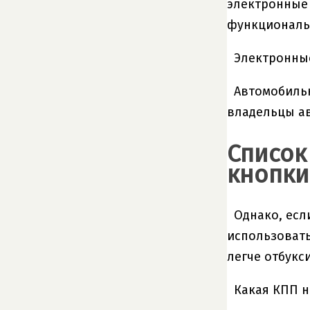
электронные 
функциональн
Электронные
Автомобильн
владельцы ав
Список
кнопки
Однако, есл
использовать
легче отбукс
Какая КПП н