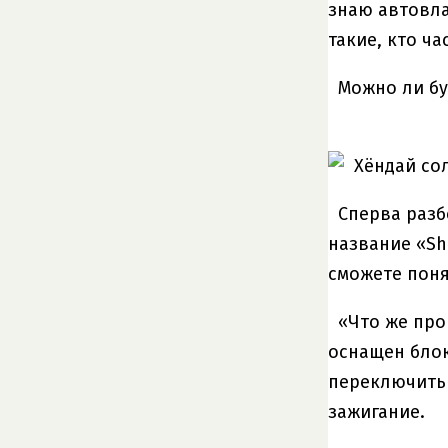
знаю автовла
такие, кто ч
Можно ли бу
Сперва разб
название «Shi
сможете поня
«Что же про
оснащен блок
переключить 
зажигание.