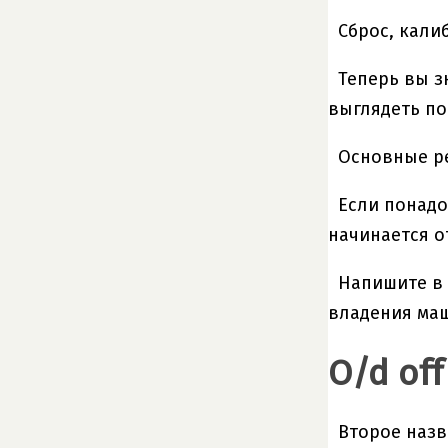
Сброс, кали
Теперь вы з
выглядеть по
Основные ре
Если понадо
начинается о
Напишите в 
владения ма
O/d off
Второе назв