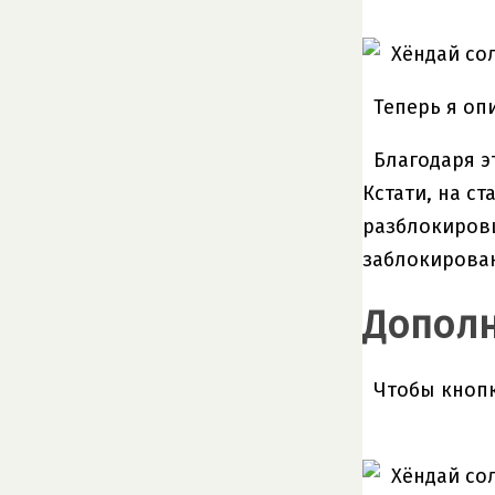
Теперь я оп
Благодаря э
Кстати, на с
разблокиров
заблокирова
Дополн
Чтобы кнопк