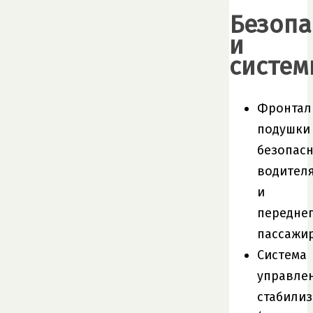
Безопа
и
систем
Фронтал
подушки
безопас
водител
и
передне
пассажи
Система
управле
стабили