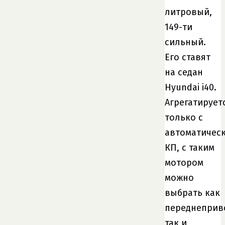
литровый,
149-ти
сильный.
Его ставят
на седан
Hyundai i40.
Агрегатирует
только с
автоматичес
КП, с таким
мотором
можно
выбрать как
переднеприв
так и