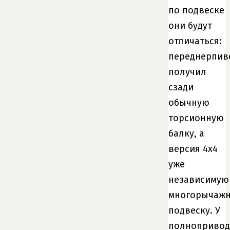
по подвеске
они будут
отличаться:
переднерпив
получил
сзади
обычную
торсионную
балку, а
версия 4х4
уже
независимую
многорычаж
подвеску. У
полноприво