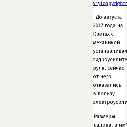
v=ytcopyright
До августа
2017 года на
Кретах с
механикой
устанавлива
гидроусилит
руля, сейчас
от него
отказались
в пользу
электроусили
Размеры
салона, в мм