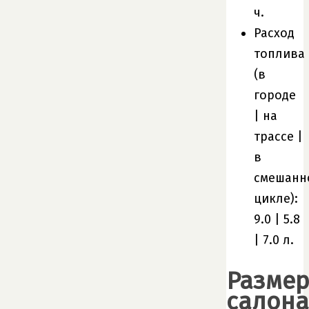
ч.
Расход
топлива
(в
городе
| на
трассе |
в
смешанн
цикле):
9.0 | 5.8
| 7.0 л.
Разме
салона