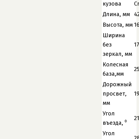
кузова
C
Длина, мм
4
Высота, мм
1
Ширина
без
1
зеркал, мм
Колесная
2
база,мм
Дорожный
просвет,
1
мм
Угол
2
въезда, ⁰
Угол
2