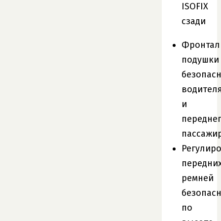
ISOFIX
сзади
Фронтал
подушки
безопас
водител
и
передне
пассажи
Регулир
передни
ремней
безопас
по