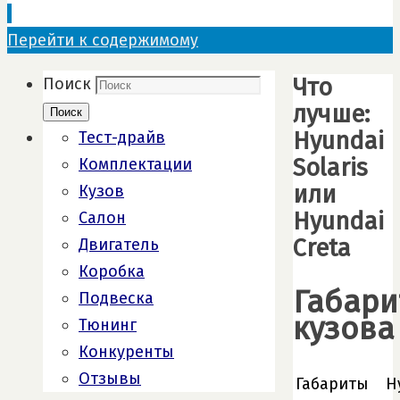
Перейти к содержимому
Что
Поиск
лучше:
Поиск
Hyundai
Тест-драйв
Solaris
Комплектации
или
Кузов
Hyundai
Салон
Creta
Двигатель
Коробка
Габар
Подвеска
кузова
Тюнинг
Конкуренты
Отзывы
Габариты
H