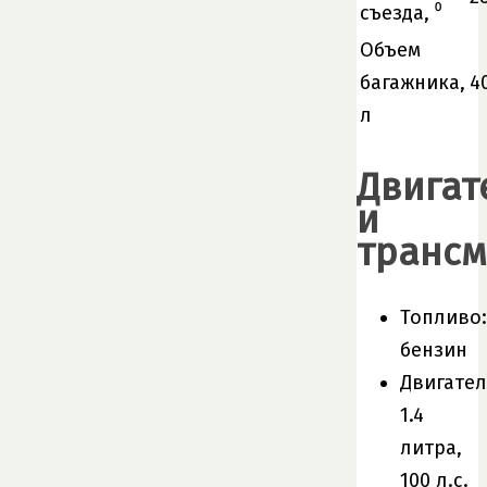
съезда, ⁰
Объем
багажника,
4
л
Двигат
и
трансм
Топливо:
бензин
Двигател
1.4
литра,
100 л.с.