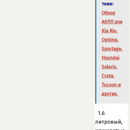
теме:
Обзор
АКПП для
Kia Rio,
Optima,
Sportage,
Hyundai
Solaris,
Creta,
Tucson и
других.
1.6
литровый,