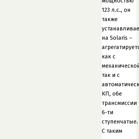
мощностью
123 л.с., он
также
устанавливае
на Solaris –
агрегатирует
как с
механическо
так и с
автоматичес
КП, обе
трансмиссии
6-ти
ступенчатые.
С таким