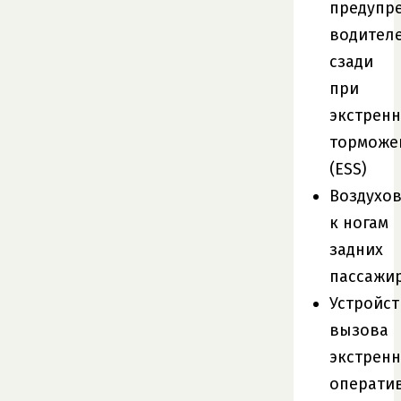
предупр
водител
сзади
при
экстрен
торможе
(ESS)
Воздухо
к ногам
задних
пассажи
Устройст
вызова
экстрен
операти