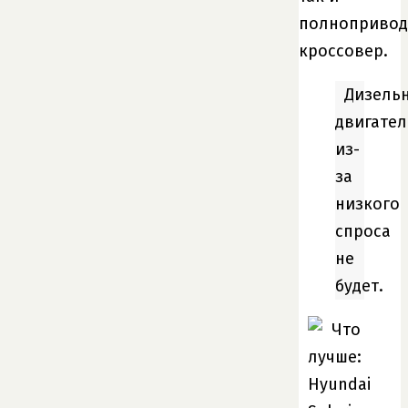
полноприво
кроссовер.
Дизель
двигател
из-
за
низкого
спроса
не
будет.