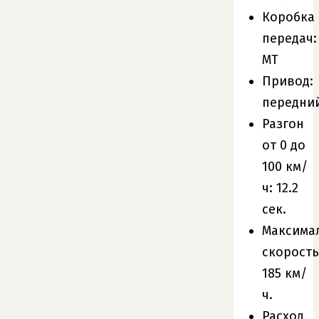
Коробка
передач:
MT
Привод:
передни
Разгон
от 0 до
100 км/
ч: 12.2
сек.
Максима
скорость
185 км/
ч.
Расход