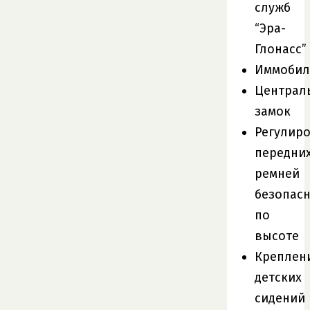
служб
“Эра-
Глонасс”
Иммобил
Централ
замок
Регулир
передни
ремней
безопас
по
высоте
Креплен
детских
сидений