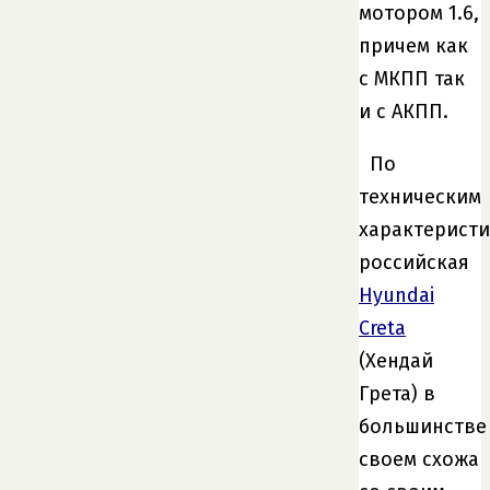
мотором 1.6,
причем как
с МКПП так
и с АКПП.
По
техническим
характерист
российская
Hyundai
Creta
(Хендай
Грета) в
большинстве
своем схожа