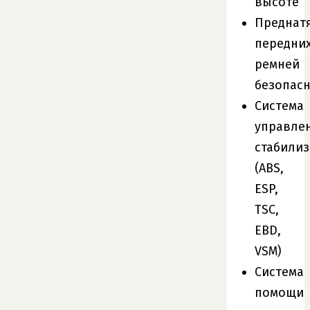
высоте
Преднат
передни
ремней
безопас
Система
управле
стабили
(ABS,
ESP,
TSC,
EBD,
VSM)
Система
помощи