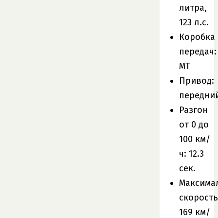
литра,
123 л.с.
Коробка
передач:
MT
Привод:
передни
Разгон
от 0 до
100 км/
ч: 12.3
сек.
Максима
скорость
169 км/