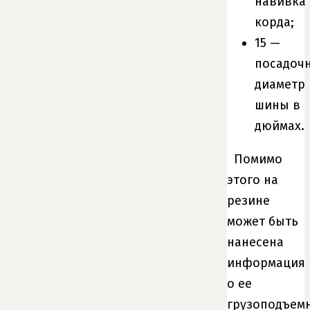
навивка
корда;
15 —
посадоч
диаметр
шины в
дюймах.
Помимо
этого на
резине
может быть
нанесена
информация
о ее
грузоподъем