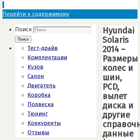
Перейти к содержимому
Hyundai
Поиск
Solaris
Поиск
2014 –
Тест-драйв
Размеры
Комплектации
колеc и
Кузов
шин,
Салон
PCD,
Двигатель
вылет
Коробка
диска и
Подвеска
другие
Тюнинг
справоч
Конкуренты
данные
Отзывы