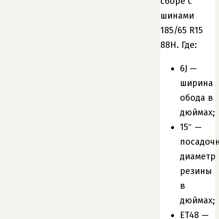
сборе с
шинами
185/65 R15
88H. Где:
6J —
ширина
обода в
дюймах;
15″ —
посадоч
диаметр
резины
в
дюймах;
ET48 —