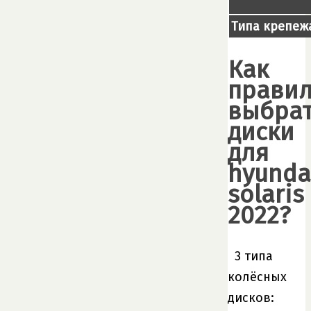
Типа крепеж
Как
прави
выбра
диски
для
hyunda
solaris
2022?
3 типа
колёсных
дисков: