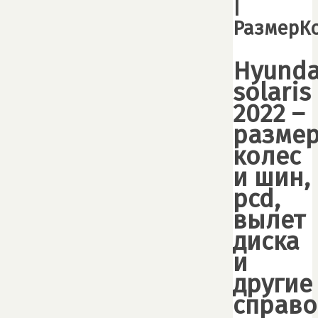
|
РазмерКо
Hyunda
solaris
2022 –
разме
колеc
и шин,
pcd,
вылет
диска
и
другие
справ