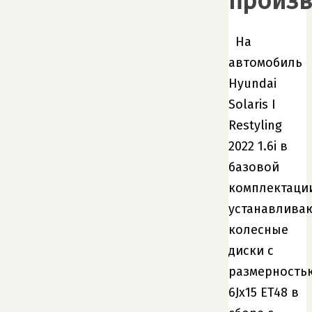
произв
На
автомобиль
Hyundai
Solaris I
Restyling
2022 1.6i в
базовой
комплектаци
устанавлива
колесные
диски с
размерность
6Jx15 ET48 в