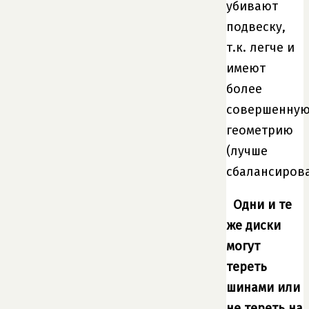
убивают
подвеску,
т.к. легче и
имеют
более
совершенну
геометрию
(лучше
сбалансирова
Одни и те
же диски
могут
тереть
шинами или
не тереть на