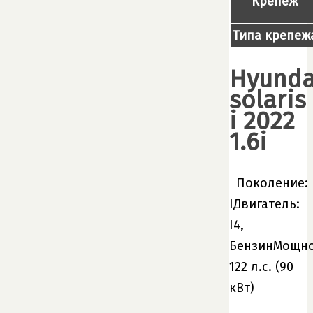
Крепеж
Типа крепеж
Hyunda
solaris
i 2022
1.6i
Поколение:
IДвигатель:
I4,
БензинМощно
122 л.с. (90
кВт)