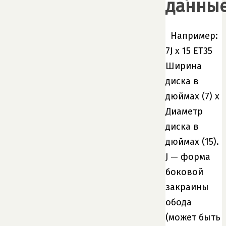
данны
Например:
7J x 15 ET35
Ширина
диска в
дюймах (7) x
Диаметр
диска в
дюймах (15).
J — форма
боковой
закраины
обода
(может быть