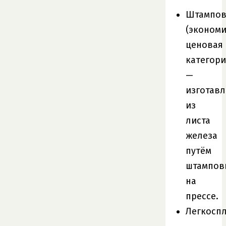
Штампов
(эконом
ценовая
категори
—
изготав
из
листа
железа
путём
штампов
на
прессе.
Легкосп