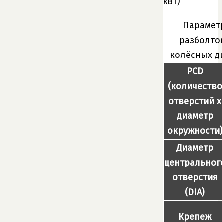
кВт)
Парамет
разболто
колёсных д
PCD
(количество
отверстий x
диаметр
окружности
Диаметр
центральног
отверстия
(DIA)
Крепеж