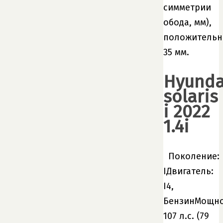
симметрии
обода, мм),
положитель
35 мм.
Hyunda
solaris
i 2022
1.4i
Поколение:
IДвигатель:
I4,
БензинМощно
107 л.с. (79