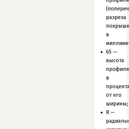
(попере
разреза
покрышк
в
миллиме
65 —
высота
профиля
в
процент
от его
ширины;
R —
радиаль