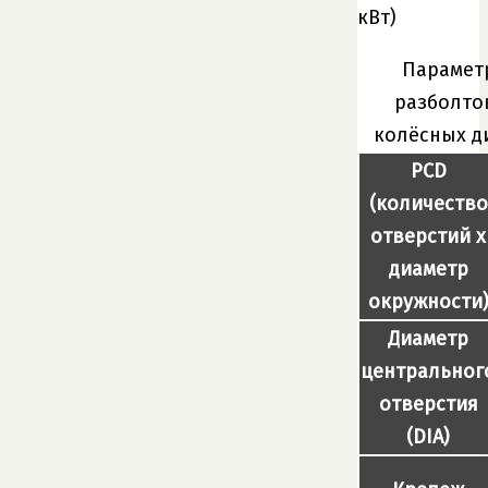
кВт)
Парамет
разболто
колёсных д
PCD
(количество
отверстий x
диаметр
окружности
Диаметр
центральног
отверстия
(DIA)