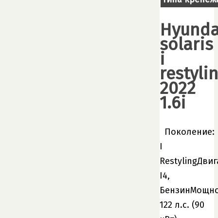
Hyunda
solaris
i
restyli
2022
1.6i
Поколение:
I
RestylingДвиг
I4,
БензинМощно
122 л.с. (90