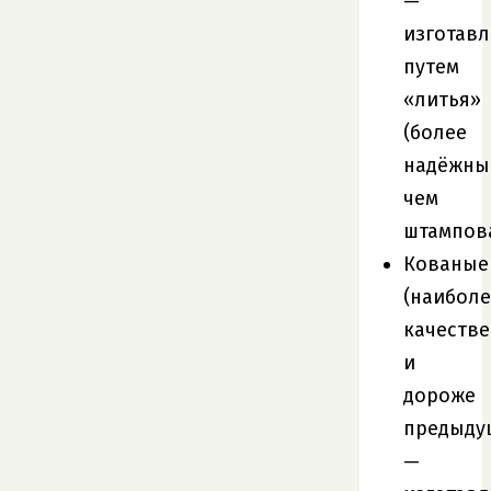
—
изготав
путем
«литья»
(более
надёжны
чем
штампов
Кованые
(наиболе
качеств
и
дороже
предыду
—