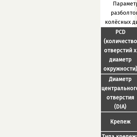
Парамет
разболто
колёсных д
PCD
(количество
отверстий x
диаметр
окружности
Диаметр
центральног
отверстия
(DIA)
Крепеж
Типа крепеж