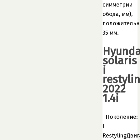
симметрии
обода, мм),
положитель
35 мм.
Hyunda
solaris
i
restyli
2022
1.4i
Поколение:
I
RestylingДвиг