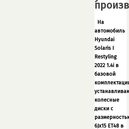
произв
На
автомобиль
Hyundai
Solaris I
Restyling
2022 1.4i в
базовой
комплектаци
устанавлива
колесные
диски с
размерность
6Jx15 ET48 в