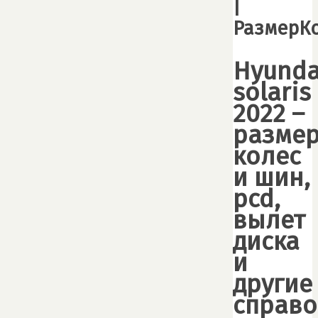
|
РазмерКо
Hyunda
solaris
2022 –
разме
колеc
и шин,
pcd,
вылет
диска
и
другие
справ