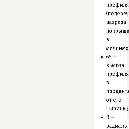
профиля
(попере
разреза
покрышк
в
миллиме
65 —
высота
профиля
в
процент
от его
ширины;
R —
радиаль