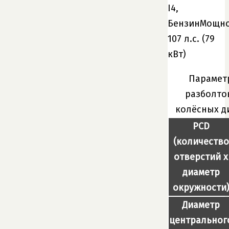
I4,
БензинМощно
107 л.с. (79
кВт)
Парамет
разболто
колёсных д
PCD
(количество
отверстий x
диаметр
окружности
Диаметр
центральног