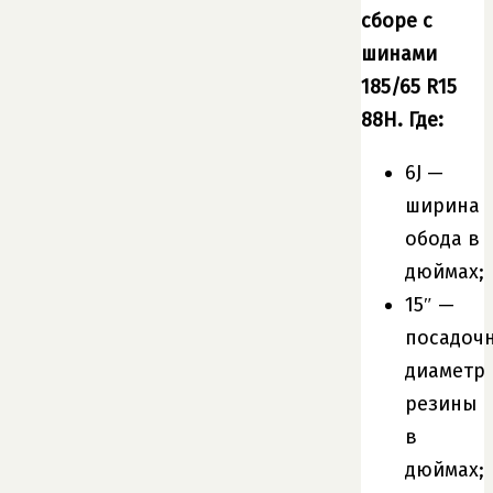
сборе с
шинами
185/65 R15
88H. Где:
6J —
ширина
обода в
дюймах;
15″ —
посадоч
диаметр
резины
в
дюймах;