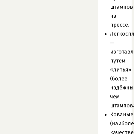
штампов
на
прессе.
Легкосп
—
изготав
путем
«литья»
(более
надёжны
чем
штампов
Кованые
(наиболе
качеств