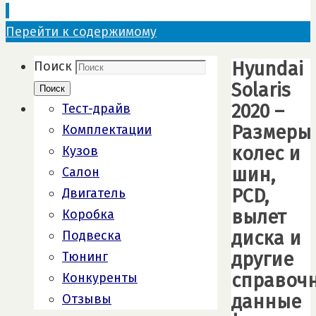
Перейти к содержимому
Hyundai
Поиск
Solaris
Поиск
2020 –
Тест-драйв
Размеры
Комплектации
колеc и
Кузов
шин,
Салон
PCD,
Двигатель
вылет
Коробка
диска и
Подвеска
другие
Тюнинг
справоч
Конкуренты
данные
Отзывы