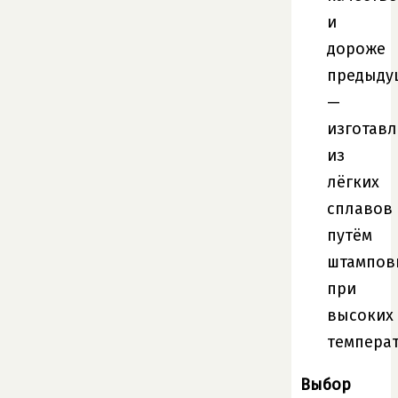
и
дороже
предыду
—
изготав
из
лёгких
сплавов
путём
штампов
при
высоких
температ
Выбор