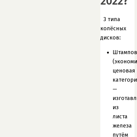
2022?
3 типа
колёсных
дисков:
Штампов
(эконом
ценовая
категори
—
изготав
из
листа
железа
путём