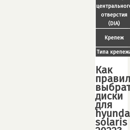
центральног
отверстия
(DIA)
Крепеж
Типа крепеж
Как
прави
выбра
диски
для
hyunda
solaris