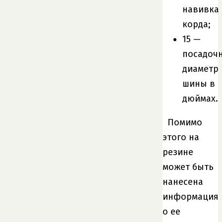
навивка
корда;
15 —
посадоч
диаметр
шины в
дюймах.
Помимо
этого на
резине
может быть
нанесена
информация
о ее