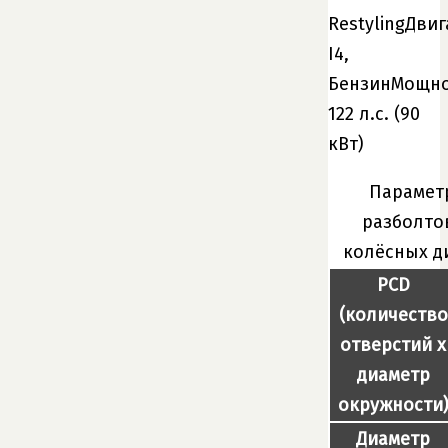
RestylingДвиг
I4,
БензинМощно
122 л.с. (90
кВт)
Парамет
разболто
колёсных д
PCD
(количество
отверстий x
диаметр
окружности
Диаметр