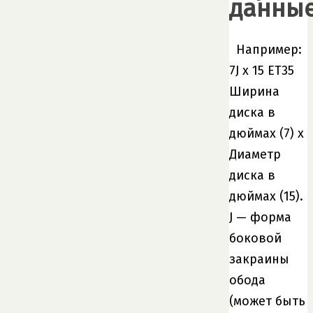
данны
Например:
7J x 15 ET35
Ширина
диска в
дюймах (7) x
Диаметр
диска в
дюймах (15).
J — форма
боковой
закраины
обода
(может быть